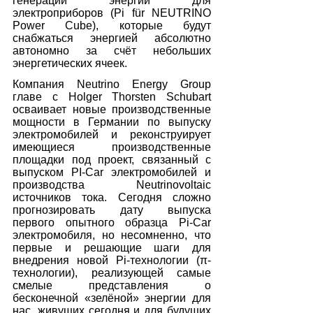
генерации энергии для 
электроприборов (Pi für NEUTRINO 
Power Cube), которые будут 
снабжаться энергией абсолютно 
автономно за счёт небольших 
энергетических ячеек. 
Компания Neutrino Energy Group 
главе с Holger Thorsten Schubart 
осваивает новые производственные 
мощности в Германии по выпуску 
электромобилей и реконструирует 
имеющиеся производственные 
площадки под проект, связанный с 
выпуском PI-Car электромобилей и 
производства Neutrinovoltaic 
источников тока. Сегодня сложно 
прогнозировать дату выпуска 
первого опытного образца Pi-Car 
электромобиля, но несомненно, что 
первые и решающие шаги для 
внедрения новой Pi-технологии (π-
технологии), реализующей самые 
смелые представления о 
бесконечной «зелёной» энергии для 
нас, живущих сегодня и для будущих 