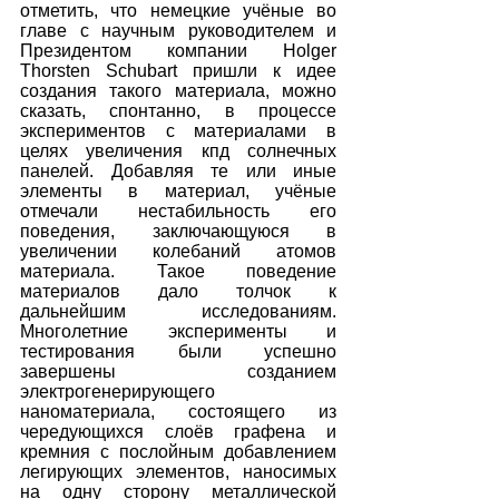
отметить, что немецкие учёные во 
главе с научным руководителем и 
Президентом компании Holger 
Thorsten Schubart пришли к идее 
создания такого материала, можно 
сказать, спонтанно, в процессе 
экспериментов с материалами в 
целях увеличения кпд солнечных 
панелей. Добавляя те или иные 
элементы в материал, учёные 
отмечали нестабильность его 
поведения, заключающуюся в 
увеличении колебаний атомов 
материала. Такое поведение 
материалов дало толчок к 
дальнейшим исследованиям. 
Многолетние эксперименты и 
тестирования были успешно 
завершены созданием 
электрогенерирующего 
наноматериала, состоящего из 
чередующихся слоёв графена и 
кремния с послойным добавлением 
легирующих элементов, наносимых 
на одну сторону металлической 