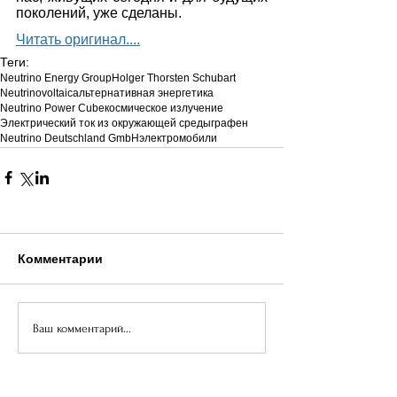
поколений, уже сделаны. 
Читать оригинал....
Теги:
Neutrino Energy Group
Holger Thorsten Schubart
Neutrinovoltaic
альтернативная энергетика
Neutrino Power Cube
космическое излучение
Электрический ток из окружающей среды
графен
Neutrino Deutschland GmbH
электромобили
Комментарии
Ваш комментарий...