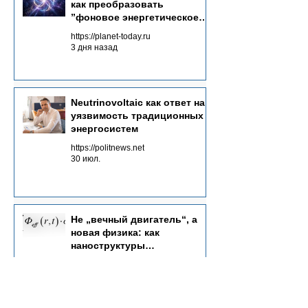
как преобразовать
через системный сбор рассеянной
будущем энергетичес
”фоновое энергетическое
фоновой энергии из множества каналов.
море“ в источник энергии
https://planet-today.ru
3 дня назад
Neutrinovoltaic как ответ на
уязвимость традиционных
энергосистем
https://politnews.net
30 июл.
Не „вечный двигатель“, а
новая физика: как
наноструктуры
преобразуют потоки
https://dni24.com
излучений в электричество
13 июл.