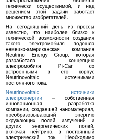
электроснабжения, является 
технически осуществимой, и над 
решением этой задачи работает 
множество изобретателей.
На сегодняшний день из прессы 
известно, что наиболее близко к 
технической возможности создания 
такого электромобиля подошла 
немецко-американская компания 
Neutrino Energy Group, которая 
разработала концепцию 
электромобиля Pi-Car со 
встроенными в его корпус 
Neutrinovoltaic источниками 
постоянного тока.
Neutrinovoltaic источники 
электроэнергии
 – собственная 
инновационная разработка 
компании, создавшей наноматериал, 
преобразовывающий энергию 
окружающих полей излучений и 
других энергетических полей, 
включая нейтрино, в постоянный 
электрический ток. Необходимо 