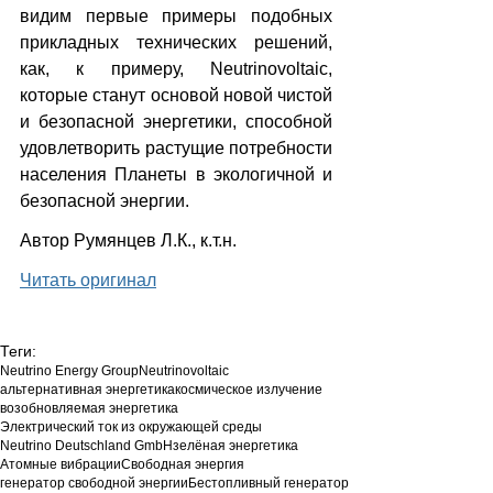
видим первые примеры подобных 
прикладных технических решений, 
как, к примеру, Neutrinovoltaic, 
которые станут основой новой чистой 
и безопасной энергетики, способной 
удовлетворить растущие потребности 
населения Планеты в экологичной и 
безопасной энергии.
Автор Румянцев Л.К., к.т.н.
Читать оригинал
Теги:
Neutrino Energy Group
Neutrinovoltaic
альтернативная энергетика
космическое излучение
возобновляемая энергетика
Электрический ток из окружающей среды
Neutrino Deutschland GmbH
зелёная энергетика
Атомные вибрации
Свободная энергия
генератор свободной энергии
Бестопливный генератор