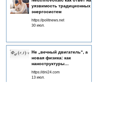
Neutrinovoltaic как ответ на
уязвимость традиционных
энергосистем
https://politnews.net
30 июл.
Не „вечный двигатель“, а
новая физика: как
наноструктуры
преобразуют потоки
https://dni24.com
излучений в электричество
13 июл.
Основы
нейтриновольтаики:
инновационный подход к
энергетике будущего
https://media-inside.ru
12 июл.