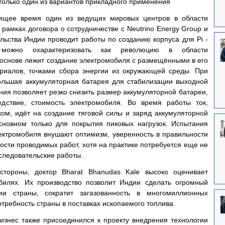
только один из вариантов прикладного применения 
стоящее время один из ведущих мировых центров в области 
амках договора о сотрудничестве с Neutrino Energy Group и 
ьства Индии проводит работы по созданию корпуса для Pi - 
 можно охарактеризовать как революцию в области 
 основе лежит создание электромобиля с размещёнными в его 
риалов, точками сбора энергии из окружающей среды. При 
ольшая аккумуляторная батарея для стабилизации выходной 
ия позволяет резко снизить размер аккумуляторной батареи, 
дствие, стоимость электромобиля. Во время работы ток, 
м, идёт на создание тяговой силы и заряд аккумуляторной 
сновном только для покрытия пиковых нагрузок. Испытания 
лектромобиля внушают оптимизм, уверенность в правильности 
сти проводимых работ, хотя на практике потребуется еще не 
сследовательские работы.
стороны, доктор Bharat Bhanudas Kale высоко оценивает 
обилях. Их производство позволит Индии сделать огромный 
ии страны, сократит загазованность в многомиллионных 
требность страны в поставках ископаемого топлива.
Следует отметить, что российский бизнес также присоединился к проекту внедрения технологии 