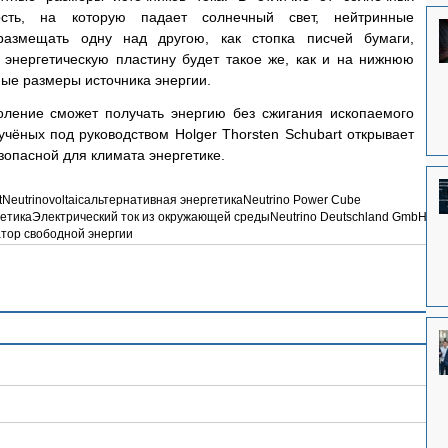
ость, на которую падает солнечный свет, нейтринные 
размещать одну над другою, как стопка писчей бумаги, 
энергетическую пластину будет такое же, как и на нижнюю 
ные размеры источника энергии.
оление сможет получать энергию без сжигания ископаемого 
учёных под руководством Holger Thorsten Schubart открывает 
езопасной для климата энергетике.
t
Neutrinovoltaic
альтернативная энергетика
Neutrino Power Cube
етика
Электрический ток из окружающей среды
Neutrino Deutschland GmbH
тор свободной энергии