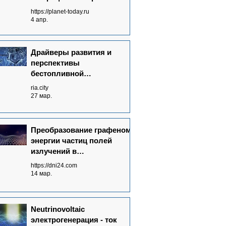
без топлива от полей
https://planet-today.ru
излучений невидимого
4 апр.
спектра
Драйверы развития и
перспективы
бестопливной
электрогенерации в мире
ria.city
27 мар.
Преобразование графеном
энергии частиц полей
излучений в
электрический ток - основа
https://dni24.com
Neutrinovoltaic технологии
14 мар.
Neutrinovoltaic
электрогенерация - ток