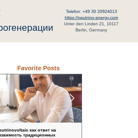
C
Telefon: +49 30 20924013
https://neutrino-energy.com
Unter den Linden 21, 10117
трогенерации
Berlin, Germany
ьный Партнёр в России
Контакт
Favorite Posts
eutrinovoltaic как ответ на
Не „вечный двигатель“, 
язвимость традиционных
физика: как нанострукту