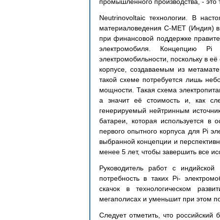
промышленного производства, - это 
Neutrinovoltaic технологии. В на
материаловедения C-MET (Индия) в р
при финансовой поддержке правител
электромобиля. Концепцию Pi
электромобильности, поскольку в её
корпусе, создаваемым из метамате
такой схеме потребуется лишь неб
мощности. Такая схема электропитан
а значит её стоимость и, как сле
генерируемый нейтринным источнико
батареи, которая используется в о
первого опытного корпуса для Pi э
выбранной концепции и перспективно
менее 5 лет, чтобы завершить все и
Руководитель работ с индийской 
потребность в таких Pi- электром
скачок в технологическом развит
мегаполисах и уменьшит при этом по