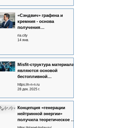
«Сэндвич» графена и
кремния - основа
получения
нейтриноэлектричества
ria.city
14 янв.
Misfit-структура материала
являются основой
бестопливной
Neutrinovoltaic технологии
https://n-n-n.ru
электрогенерации
28 дек. 2025 г.
Концепция «генерации
нейтринной энергии»
получила теоретическое и
экспериментальное
https://planet-today.ru/