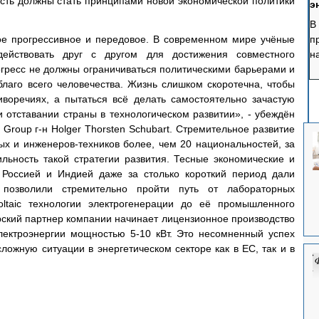
сть должны стать принципами новой экономической политики 
э
В
ое прогрессивное и передовое. В современном мире учёные 
п
ействовать друг с другом для достижения совместного 
н
рогресс не должны ограничиваться политическими барьерами и 
у
благо всего человечества. Жизнь слишком скоротечна, чтобы 
э
воречиях, а пытаться всё делать самостоятельно зачастую 
р
и отставании страны в технологическом развитии», - убеждён 
п
Group г-н Holger Thorsten Schubart. Стремительное развитие 
б
х и инженеров-техников более, чем 20 национальностей, за 
льность такой стратегии развития. Тесные экономические и 
Россией и Индией даже за столько короткий период дали 
к позволили стремительно пройти путь от лабораторных 
oltaic технологии электрогенерации до её промышленного 
рский партнер компании начинает лицензионное производство 
лектроэнергии мощностью 5-10 кВт. Это несомненный успех 
ложную ситуации в энергетическом секторе как в ЕС, так и в 