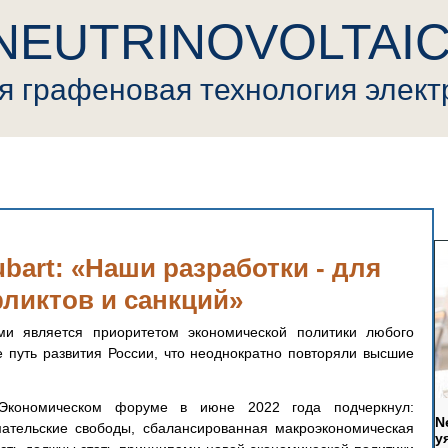
NEUTRINOVOLTAI
ая
графеновая
т
ехнология элек
ovoltaic
Пресса
Криптовалюта
Видео
Генерал
ubart: «Наши разработки - для
фликтов и санкций»
и является приоритетом экономической политики любого 
е путь развития России, что неоднократно повторяли высшие 
кономическом форуме в июне 2022 года подчеркнул: 
N
ательские свободы, сбалансированная макроэкономическая 
у