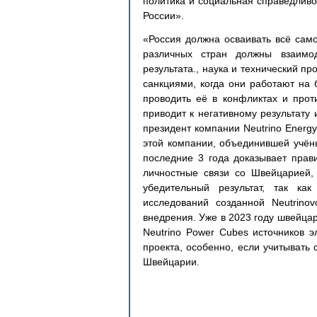
политика и социальная справедливо
России».
«Россия должна осваивать всё сам
различных стран должны взаимод
результата., наука и технический п
санкциями, когда они работают на 
проводить её в конфликтах и проти
приводит к негативному результату 
президент компании Neutrino Energy 
этой компании, объединившей учёны
последние 3 года доказывает прави
личностные связи со Швейцарией, 
убедительный результат, так ка
исследований созданной Neutrinov
внедрения. Уже в 2023 году швейца
Neutrino Power Cubes источников э
проекта, особенно, если учитывать с
Швейцарии.