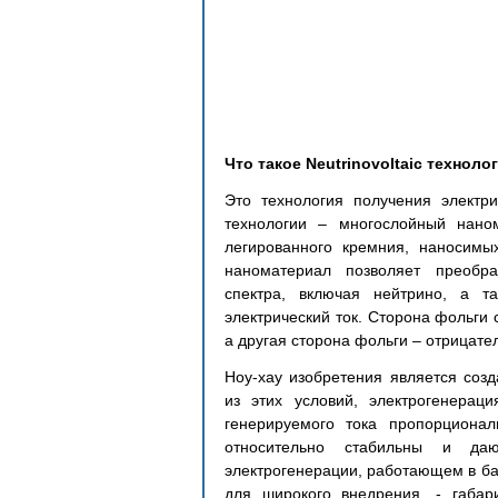
Что такое Neutrinovoltaic технол
Это технология получения электри
технологии – многослойный нано
легированного кремния, наносимы
наноматериал позволяет преобра
спектра, включая нейтрино, а т
электрический ток. Сторона фольги
а другая сторона фольги – отрицате
Ноу-хау изобретения является созд
из этих условий, электрогенераци
генерируемого тока пропорционал
относительно стабильны и даю
электрогенерации, работающем в ба
для широкого внедрения, - габар