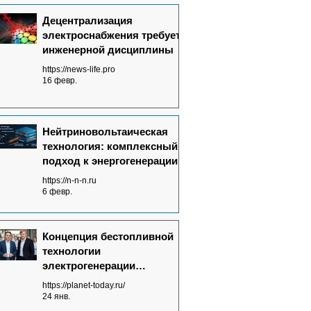
Децентрализация
электроснабжения требует
инженерной дисциплины
https://news-life.pro
16 февр.
Нейтриновольтаическая
технология: комплексный
подход к энергогенерации
https://n-n-n.ru
6 февр.
Концепция бестопливной
технологии
электрогенерации
Neutrinovoltaic полностью
https://planet-today.ru/
сформулирована
24 янв.