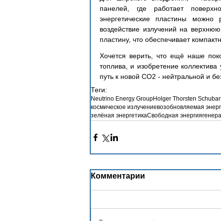
панелей, где работает поверхн
энергетические пластины можно 
воздействие излучений на верхнюю 
пластину, что обеспечивает компакт
Хочется верить, что ещё наше пок
топлива, и изобретение коллектива 
путь к новой CO2 - нейтральной и б
Теги:
Neutrino Energy Group
Holger Thorsten Schubar
космическое излучение
возобновляемая энерг
зелёная энергетика
Свободная энергия
генера
Комментарии