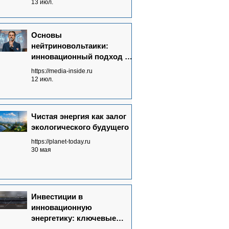
излучений в электричество
13 июл.
Основы
нейтриновольтаики:
инновационный подход к
энергетике будущего
https://media-inside.ru
12 июл.
Чистая энергия как залог
экологического будущего
https://planet-today.ru
30 мая
Инвестиции в
инновационную
энергетику: ключевые
аспекты