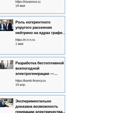
https://rianpress.ru
19 мая
Роль когерентного
упругого рассеяния
нейтрино на ядрах графена
в Neutrinovoltaic
https://n-n-n.ru
технологии
1 мая
электрогенерации
Разработка бестопливной
всепогодной
электрогенерации —
запрос времени
https://banki-financy.ru
19 апр.
Экспериментально
доказана возможность
генерации электричества