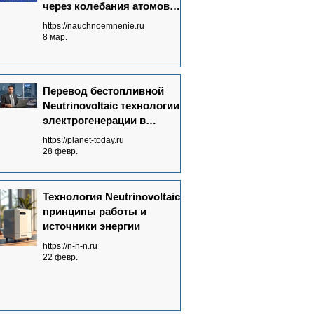
через колебания атомов
графена
https://nauchnoemnenie.ru
8 мар.
Перевод бестопливной
Neutrinovoltaic технологии
электрогенерации в
массовое производство:
https://planet-today.ru
ключевые достижения
28 февр.
Технология Neutrinovoltaic:
принципы работы и
источники энергии
https://n-n-n.ru
22 февр.