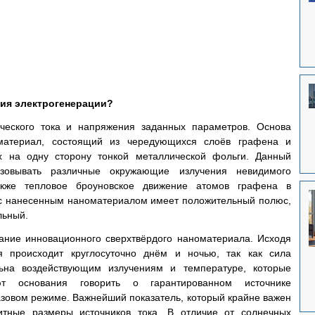
огия электрогенерации?
ческого тока и напряжения заданных параметров. Основа 
материал, состоящий из чередующихся слоёв графена и 
х на одну сторону тонкой металлической фольги. Данный 
зовывать различные окружающие излучения невидимого 
акже тепловое броуновское движение атомов графена в 
 с нанесенным наноматериалом имеет положительный полюс, 
льный.
ание инновационного сверхтвёрдого наноматериала. Исходя 
я происходит круглосуточно днём и ночью, так как сила 
ьна воздействующим излучениям и температуре, которые 
т основания говорить о гарантированном источнике 
зовом режиме. Важнейший показатель, который крайне важен 
итные размеры источников тока. В отличие от солнечных 