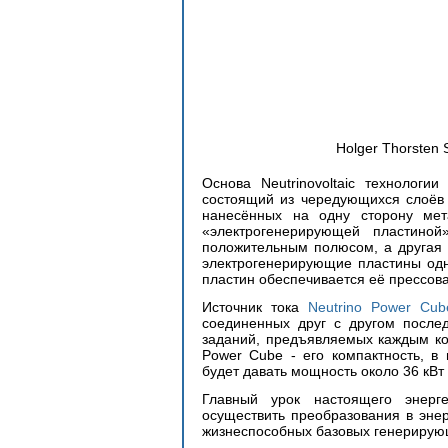
Holger Thorsten 
Основа Neutrinovoltaic технологи
состоящий из чередующихся слоёв 
нанесённых на одну сторону мета
«электрогенерирующей пластиной
положительным полюсом, а другая 
электрогенерирующие пластины одна
пластин обеспечивается её прессова
Источник тока 
Neutrino Power Cub
соединенных друг с другом послед
заданий, предъявляемых каждым кон
Power Cube - его компактность, в
будет давать мощность около 36 кВт
Главный урок настоящего энерге
осуществить преобразования в энер
жизнеспособных базовых генерирующ