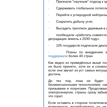
·       Признали "научным" подход к
·       Сдерживать глобальное потепл
·       Перейти к углеродной нейтраль
·       Сократить добычу угля;
·       Высадить триллион деревьев 
·       пообещали «работать совместн
деградации земель к 2030 году».
·       105 государств подписали де
поддержали
 более 40 стран. 
Как видно из приведённых выше по
не было принято, хотя их и сложно
если они звучат из уст самых могущ
достичь.
До тех пор, пока не будет ре
безэмиссионными технологиями, сам
призывами и лозунгами. Продолжающ
электроэнергии, страны сразу забыв
что горит. 
Если оставить в стороне политическ
возможность воздействовать на не