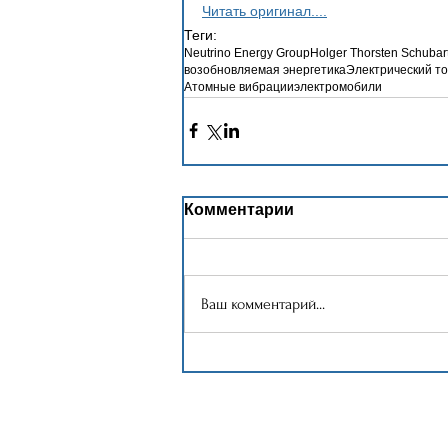
Читать оригинал....
Теги:
Neutrino Energy Group
Holger Thorsten Schubar
возобновляемая энергетика
Электрический т
Атомные вибрации
электромобили
Комментарии
Ваш комментарий...