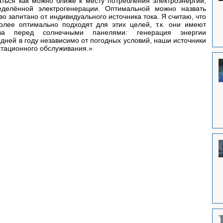
ться как можно ближе к месту потребления электроэнергии, 
еделённой электрогенерации. Оптимальной можно назвать 
ситуацию, когда каждое домохозяйство запитано от индивидуального источника тока. Я считаю, что 
олее оптимально подходят для этих целей, т.к. они имеют 
ва перед солнечными панелями: генерация энергии 
 дней в году независимо от погодных условий, наши источники 
атационного обслуживания.»