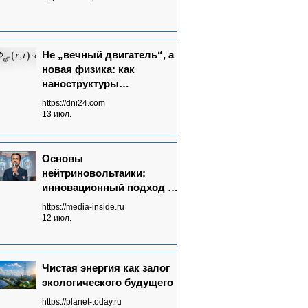
Не „вечный двигатель“, а
новая физика: как
наноструктуры
преобразуют потоки
https://dni24.com
излучений в электричество
13 июл.
Основы
нейтриновольтаики:
инновационный подход к
энергетике будущего
https://media-inside.ru
12 июл.
Чистая энергия как залог
экологического будущего
https://planet-today.ru