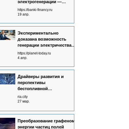
электрогенерации —
запрос времени
https://banki-financy.ru
19 апр.
Экспериментально
доказана возможность
генерации электричества
без топлива от полей
https://planet-today.ru
излучений невидимого
4 апр.
спектра
Драйверы развития и
перспективы
бестопливной
электрогенерации в мире
ria.city
27 мар.
Преобразование графеном
энергии частиц полей