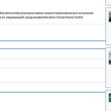
t
Neutrinovoltaic
альтернативная энергетика
космическое излучение
ок из окружающей среды
графен
Neutrino Deutschland GmbH