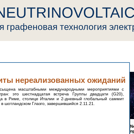
NEUTRINOVOLTAI
ая
графеновая
т
ехнология элек
ovoltaic
Пресса
Криптовалюта
Видео
Генерал
миты нереализованных ожиданий
сыщена масштабными международными мероприятиями с 
ран: это шестнадцатая встреча Группы двадцати (G20), 
а в Риме, столице Италии и 2-дневный глобальный саммит 
в шотландском Глазго, завершившийся 2.11.21. 
N
п