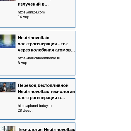
излучений в
электрический ток - основа
https://dni24.com
Neutrinovoltaic технологии
14 мар.
Neutrinovoltaic
электрогенерация - ток
через колебания атомов
графена
https://nauchnoemnenie.ru
8 мар.
Перевод бестопливной
Neutrinovoltaic технологии
электрогенерации в
массовое производство:
https://planet-today.ru
ключевые достижения
28 февр.
Технология Neutrinovoltaic: