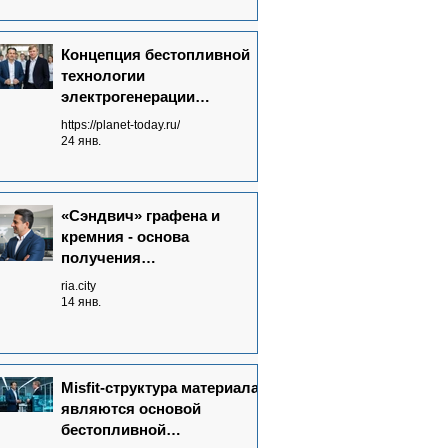
Концепция бестопливной
технологии
электрогенерации
Neutrinovoltaic полностью
https://planet-today.ru/
сформулирована
24 янв.
«Сэндвич» графена и
кремния - основа
получения
нейтриноэлектричества
ria.city
14 янв.
Misfit-структура материала
являются основой
бестопливной