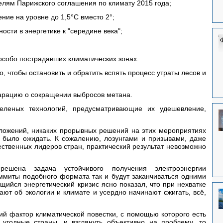
 целям Парижского соглашения по климату 2015 года;
ение на уровне до 1,5°C вместо 2°;
ности в энергетике к "середине века";
в особо пострадавших климатических зонах.
о, чтобы остановить и обратить вспять процесс утраты лесов и 
кларацию о сокращении выбросов метана.
·       Планы по внедрению зеленых технологий, предусматривающие их удешевление, 
ложений, никаких прорывных решений на этих мероприятиях 
 было ожидать. К сожалению, лозунгами и призывами, даже 
ественных лидеров стран, практический результат невозможно 
шена задача устойчивого получения электроэнергии 
миты подобного формата так и будут заканчиваться одними 
ийся энергетический кризис ясно показал, что при нехватке 
ают об экологии и климате и усердно начинают сжигать, всё, 
ий фактор климатической повестки, с помощью которого есть 
 угодные страны, и взглянуть объективно на проблему, то 