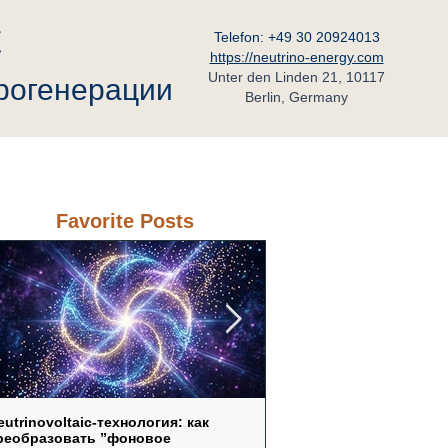
C
Telefon: +49 30 20924013
https://neutrino-energy.com
Unter den Linden 21, 10117
трогенерации
Berlin, Germany
ьный Партнёр в России
Контакт
Favorite Posts
eutrinovoltaic‑технология: как
Neutrinovoltaic как ответ 
реобразовать ”фоновое
уязвимость традиционн