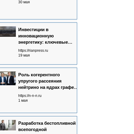
30 мая
Инвестиции в
инновационную
энергетику: ключевые
аспекты
https://rianpress.ru
19 мая
Роль когерентного
упругого рассеяния
нейтрино на ядрах графена
в Neutrinovoltaic
https://n-n-n.ru
технологии
1 мая
электрогенерации
Разработка бестопливной
всепогодной