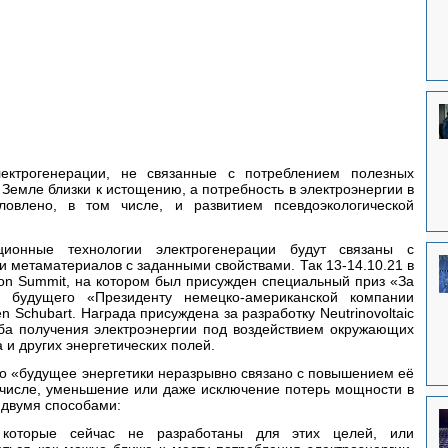
ектрогенерации, не связанные с потреблением полезных 
Земле близки к истощению, а потребность в электроэнергии в 
ловлено, в том числе, и развитием псевдоэкологической 
ионные технологии электрогенерации будут связаны с 
 метаматериалов с заданными свойствами. Так 13-14.10.21 в 
ion Summit, на котором был присужден специальный приз «За 
инновации в развитии энергетики будущего «Президенту немецко-американской компании 
en Schubart. Награда присуждена за разработку Neutrinovoltaic 
ба получения электроэнергии под воздействием окружающих 
 и других энергетических полей.
что «будущее энергетики неразрывно связано с повышением её 
м числе, уменьшение или даже исключение потерь мощности в 
 двумя способами: 
, которые сейчас не разработаны для этих целей, или 