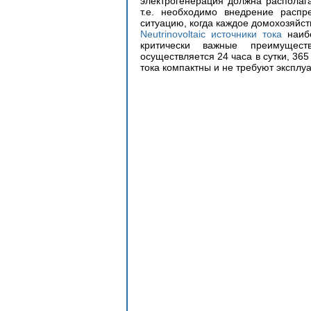
электрогенерация должна располага
т.е. необходимо внедрение распр
Neutrinovoltaic источники тока
 наиб
критически важные преимущест
осуществляется 24 часа в сутки, 365
тока компактны и не требуют эксплу