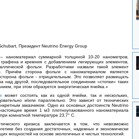
Schubart, Президент Neutrino Energy Group
и – наноматериал суммарной толщиной 10-20 нанометров, 
графена и кремния с добавлением легирующих элементов, 
ллической фольги. Разработчики назвали такой элемент 
». Причём сторона фольги с наноматериалом является 
сторона фольги - отрицательным. Это позволяет размещать 
 над другой, последовательное соединение «стопки» таких 
нием, при этом образуется энергетическая ячейка.»
e
 может состоять как из одной ячейки, так и нескольких, 
овательно и/или параллельно. Это зависит от технических 
кретным заказчиком. Одно из основных достоинств Neutrino 
 настоящее время 1 м3 плотноупакованного наноматериала 
 при комнатной температуре 23,7° C.
тического кризиса заключается в том, что невозможно 
гетике без создания достаточных, надежных и экономически 
их мощностей на основе экологичных и чистых технологий.