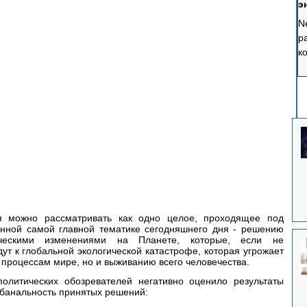
э
э
N
р
к
с
п
п
к
ч
ф
 можно рассматривать как одно целое, проходящее под 
ённой самой главной тематике сегодняшнего дня - решению 
ческими изменениями на Планете, которые, если не 
т к глобальной экологической катастрофе, которая угрожает 
 процессам мире, но и выживанию всего человечества.
литических обозревателей негативно оценило результаты 
банальность принятых решений: