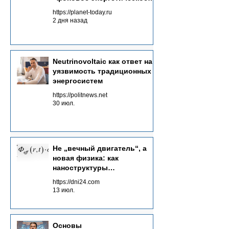
фоновой энергии из множества каналов.
море“ в источник энергии
https://planet-today.ru
2 дня назад
Neutrinovoltaic как ответ на
уязвимость традиционных
энергосистем
https://politnews.net
30 июл.
Не „вечный двигатель“, а
новая физика: как
наноструктуры
преобразуют потоки
https://dni24.com
излучений в электричество
13 июл.
Основы