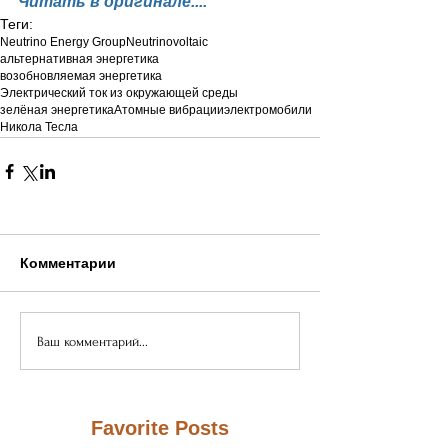
Читать в оригинале....
Теги:
Neutrino Energy Group
Neutrinovoltaic
альтернативная энергетика
возобновляемая энергетика
Электрический ток из окружающей среды
зелёная энергетика
Атомные вибрации
электромобили
Никола Тесла
Комментарии
Ваш комментарий...
Favorite Posts