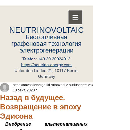
NEUTRINOVOLTAIC
Бестопливная
графеновая
т
ехнология
электрогенерации
Telefon:
+49 30 20924013
https://neutrino-energy.com
Unter den Linden 21, 10117 Berlin,
Germany
https://novostienergetiki.ru/nazad-v-budushhee-voz
10 сент. 2020 г.
Назад в будущее.
Возвращение в эпоху
Эдисона
Внедрение альтернативных 