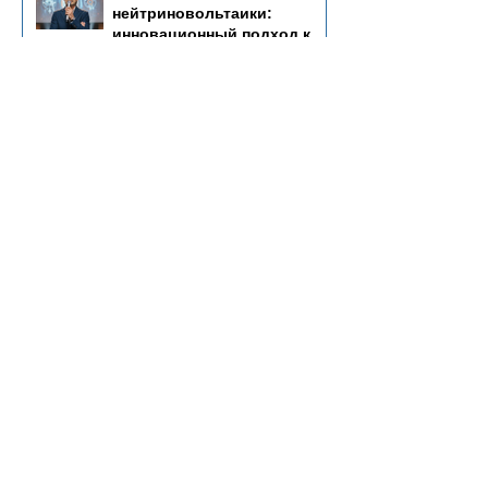
нейтриновольтаики:
инновационный подход к
энергетике будущего
https://media-inside.ru
12 июл.
Чистая энергия как залог
экологического будущего
https://planet-today.ru
30 мая
Инвестиции в
инновационную энергетику:
ключевые аспекты
https://rianpress.ru
19 мая