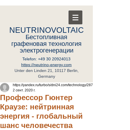
NEUTRINOVOLTAIC
Бестопливная
графеновая
т
ехнология
электрогенерации
Telefon:
+49 30 20924013
https://neutrino-energy.com
Unter den Linden 21, 10117 Berlin,
Germany
https://yandex.ru/turbo/s/dni24.com/technology/287
2 сент. 2020 г.
Профессор Гюнтер
Краузе: нейтринная
энергия - глобальный
шанс человечества