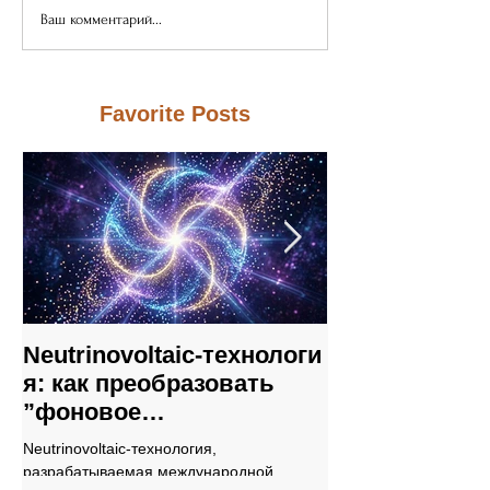
Ваш комментарий...
Favorite Posts
Neutrinovoltaic‑технологи
Neutrinovoltai
я: как преобразовать
на уязвимост
”фоновое
традиционны
энергетическое море“ в
энергосистем
Neutrinovoltaic‑технология,
В заключение, Neutrino
источник энергии
разрабатываемая международной
представляет собой п