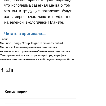
что исполнима заветная мечта о том, 
что мы и грядущие поколения будут 
жить мирно, счастливо и комфортно 
на зелёной  экологичной Планете.
Читать в оригинале....
Теги:
Neutrino Energy Group
Holger Thorsten Schubart
Neutrinovoltaic
альтернативная энергетика
космическое излучение
возобновляемая энергетика
Электрический ток из окружающей среды
графен
зелёная энергетика
Атомные вибрации
электромобили
Комментарии