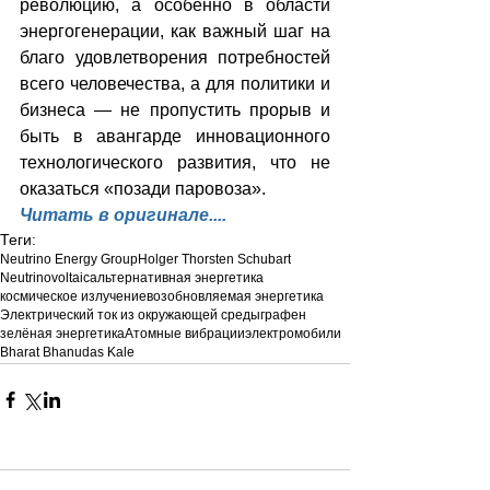
революцию, а особенно в области 
энергогенерации, как важный шаг на 
благо удовлетворения потребностей 
всего человечества, а для политики и 
бизнеса — не пропустить прорыв и 
быть в авангарде инновационного 
технологического развития, что не 
оказаться «позади паровоза».
Читать в оригинале....
Теги:
Neutrino Energy Group
Holger Thorsten Schubart
Neutrinovoltaic
альтернативная энергетика
космическое излучение
возобновляемая энергетика
Электрический ток из окружающей среды
графен
зелёная энергетика
Атомные вибрации
электромобили
Bharat Bhanudas Kale