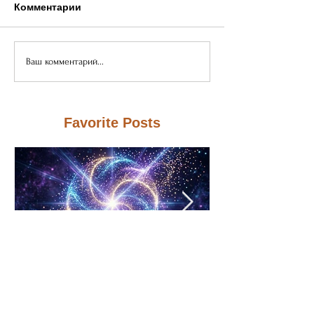
Комментарии
Ваш комментарий...
Favorite Posts
Neutrinovoltaic‑технологи
Neutrinovoltai
я: как преобразовать
на уязвимост
”фоновое
традиционны