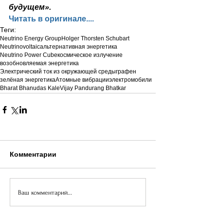
будущем».
Читать в оригинале....
Теги:
Neutrino Energy Group
Holger Thorsten Schubart
Neutrinovoltaic
альтернативная энергетика
Neutrino Power Cube
космическое излучение
возобновляемая энергетика
Электрический ток из окружающей среды
графен
зелёная энергетика
Атомные вибрации
электромобили
Bharat Bhanudas Kale
Vijay Pandurang Bhatkar
Комментарии
Ваш комментарий...