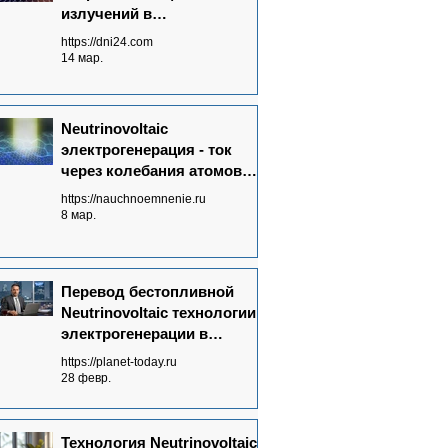
излучений в
электрический ток - основа
https://dni24.com
Neutrinovoltaic технологии
14 мар.
Neutrinovoltaic
электрогенерация - ток
через колебания атомов
графена
https://nauchnoemnenie.ru
8 мар.
Перевод бестопливной
Neutrinovoltaic технологии
электрогенерации в
массовое производство:
https://planet-today.ru
ключевые достижения
28 февр.
Технология Neutrinovoltaic: