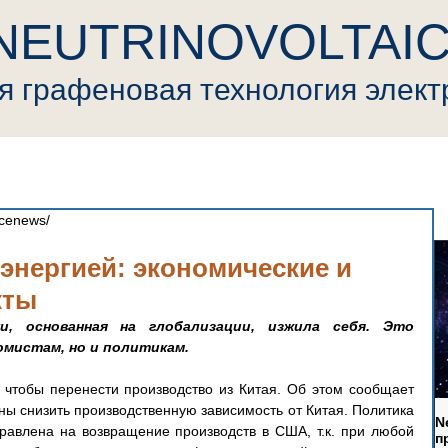
NEUTRINOVOLTAI
ая
графеновая
т
ехнология элек
ovoltaic
Пресса
Криптовалюта
Видео
Генерал
ncenews/
 энергией: экономические и
кты
и, основанная на глобализации, изжила себя. Это 
омистам, но и политикам.
чтобы перенести производство из Китая. Об этом сообщает 
ы снизить производственную зависимость от Китая. Политика 
N
авлена на возвращение производств в США, т.к. при любой 
п