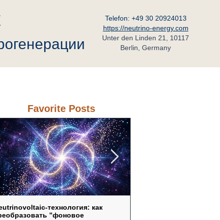
C
Telefon: +49 30 20924013
https://neutrino-energy.com
Unter den Linden 21, 10117
трогенерации
Berlin, Germany
ьный Партнёр в России
Контакт
Favorite Posts
eutrinovoltaic‑технология: как
Neutrinovoltaic как ответ 
реобразовать ”фоновое
уязвимость традиционн