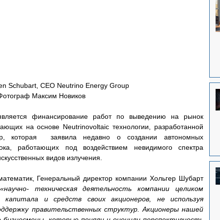
ten Schubart, CEO Neutrino Energy Group
Фотограф Максим Новиков
вляется финансирование работ по выведению на рынок 
ающих на основе Neutrinovoltaic технологии, разработанной 
up, которая  заявила недавно о создании автономных 
тока, работающих под воздействием невидимого спектра 
искусственных видов излучения.
математик, Генеральный директор компании Хольгер Шубарт 
«научно- техническая деятельность компании целиком 
 капитала и средств своих акционеров, не используя 
оддержку правительственных структур. Акционеры нашей 
 бизнесмены, которые поняли и оценили перспективность 