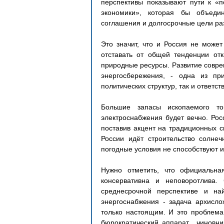
перспективы показывают пути к «п
экономики», которая бы объеди
соглашения и долгосрочные цели разви
Это значит, что и Россия не может
отставать от общей тенденции отк
природные ресурсы. Развитие соврем
энергосбережения, - одна из при
политических структур, так и ответст
Большие запасы ископаемого то
электроснабжения будет вечно. Рос
поставив акцент на традиционных сп
России идёт строительство солнеч
погодные условия не способствуют 
Нужно отметить, что официальная
консервативна и неповоротлива. 
среднесрочной перспективе и на
энергоснабжения - задача архисло
только настоящим. И это проблема 
бюрократический аппарат  чиновник