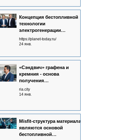
Концепция бестопливной
технологии
электрогенерации
Neutrinovoltaic полностью
https://planet-today.ru/
сформулирована
24 янв.
«Сэндвич» графена и
кремния - основа
получения
нейтриноэлектричества
ria.city
14 янв.
Misfit-структура материала
являются основой
бестопливной