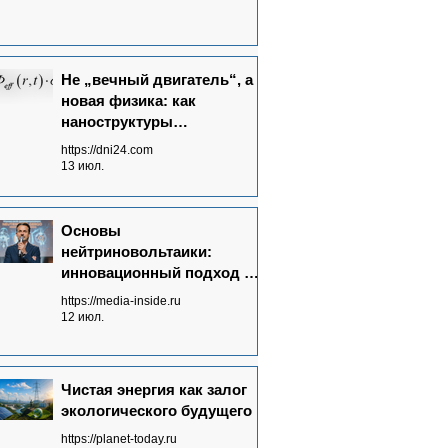
Не „вечный двигатель“, а
новая физика: как
наноструктуры
преобразуют потоки
https://dni24.com
излучений в электричество
13 июл.
Основы
нейтриновольтаики:
инновационный подход к
энергетике будущего
https://media-inside.ru
12 июл.
Чистая энергия как залог
экологического будущего
https://planet-today.ru