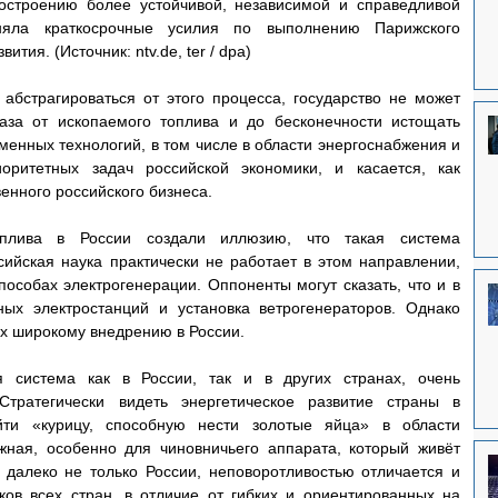
остроению более устойчивой, независимой и справедливой 
няла краткосрочные усилия по выполнению Парижского 
тия. (Источник: ntv.de, ter / dpa)
 абстрагироваться от этого процесса, государство не может 
аза от ископаемого топлива и до бесконечности истощать 
енных технологий, в том числе в области энергоснабжения и 
оритетных задач российской экономики, и касается, как 
венного российского бизнеса.
плива в России создали иллюзию, что такая система 
сийская наука практически не работает в этом направлении, 
особах электрогенерации. Оппоненты могут сказать, что и в 
ных электростанций и установка ветрогенераторов. Однако 
их широкому внедрению в России.
 система как в России, так и в других странах, очень 
Стратегически видеть энергетическое развитие страны в 
йти «курицу, способную нести золотые яйца» в области 
жная, особенно для чиновничьего аппарата, который живёт 
далеко не только России, неповоротливостью отличается и 
ов всех стран, в отличие от гибких и ориентированных на 