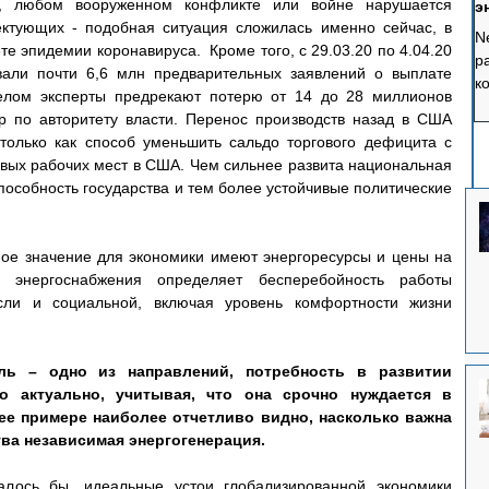
и, любом вооруженном конфликте или войне нарушается 
э
э
ектующих - подобная ситуация сложилась именно сейчас, в 
N
 эпидемии коронавируса.  Кроме того, с 29.03.20 по 4.04.20 
р
вали почти 6,6 млн предварительных заявлений о выплате 
к
елом эксперты предрекают потерю от 14 до 28 миллионов 
с
р по авторитету власти. Перенос производств назад в США 
п
олько как способ уменьшить сальдо торгового дефицита с 
п
овых рабочих мест в США. Чем сильнее развита национальная 
к
пособность государства и тем более устойчивые политические 
ч
ф
ное значение для экономики имеют энергоресурсы и цены на 
 энергоснабжения определяет бесперебойность работы 
сли и социальной, включая уровень комфортности жизни 
ль – одно из направлений, потребность в развитии 
о актуально, учитывая, что она срочно нуждается в 
ее примере наиболее отчетливо видно, насколько важна 
ва независимая энергогенерация.
алось бы, идеальные устои глобализированной экономики 