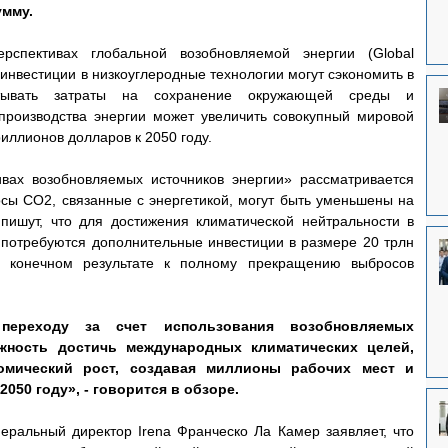
умму.
спективах глобальной возобновляемой энергии (Global 
 инвестиции в низкоуглеродные технологии могут сэкономить в 
тывать затраты на сохранение окружающей среды и 
производства энергии может увеличить совокупный мировой 
риллионов долларов к 2050 году.
вах возобновляемых источников энергии» рассматривается 
осы CO2, связанные с энергетикой, могут быть уменьшены на 
пишут, что для достижения климатической нейтральности в 
у потребуются дополнительные инвестиции в размере 20 трлн 
в конечном результате к полному прекращению выбросов 
 переходу за счет использования возобновляемых 
жность достичь международных климатических целей, 
омический рост, создавая миллионы рабочих мест и 
050 году», - говорится в обзоре.
неральный директор Irena Франческо Ла Камер заявляет, что 