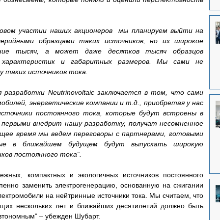
овом участии наших акционеров  мы планируем выйти на 
ерийными образцами таких источников, но их широкое 
ание тысяч, а может даже десятков тысяч образцов 
 характеристик и габаритных размеров. Мы сами не 
у таких источников тока.
разработки Neutrinovoltaic заключается в том, что сами 
билей, энергетические компании и т.д., приобретая у нас 
источники постоянного тока, которые будут встроены в 
 первыми внедрит нашу разработку, получат несомненное 
щее время мы ведем переговоры с партнерами, готовыми 
рые в ближайшем будущем будут выпускать широкую 
ков постоянного тока“.
жных, компактных и экологичных источников постоянного 
епенно заменить электрогенерацию, основанную на сжигании 
лектромобили на нейтринные источники тока. Мы считаем, что 
щих нескольких лет и ближайших десятилетий должно быть 
втономным” – убежден Шубарт.