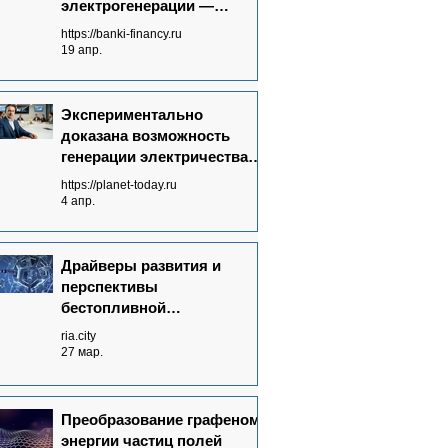
электрогенерации —
запрос времени
https://banki-financy.ru
19 апр.
Экспериментально
доказана возможность
генерации электричества
без топлива от полей
https://planet-today.ru
излучений невидимого
4 апр.
спектра
Драйверы развития и
перспективы
бестопливной
электрогенерации в мире
ria.city
27 мар.
Преобразование графеном
энергии частиц полей