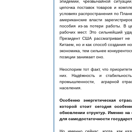
эпидемии, чрезвычайной ситуаци
цепочка поставок товаров и компл
условиях распространения по Планете
американские власти зарегистриро
пособия из-за потери работы. В ц
рабочих мест. Это сильнейший уда
Президент США рассматривает не т
Китаем, но и как способ создания н
экономика, тем сильнее конкурентос
позиции занимает оно.
Неоспорим тот факт, что приоритет
них. Надёжность и стабильность
промышленности,  аграрной отра
населения.
Особенно энергетическая отрас
которой стоит сегодня особенн
обновлении структур. Именно на 
для самодостаточности государст
Но именно сейчас, когда, как каз