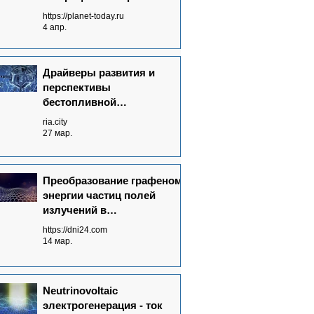
без топлива от полей
https://planet-today.ru
излучений невидимого
4 апр.
спектра
Драйверы развития и
перспективы
бестопливной
электрогенерации в мире
ria.city
27 мар.
Преобразование графеном
энергии частиц полей
излучений в
электрический ток - основа
https://dni24.com
Neutrinovoltaic технологии
14 мар.
Neutrinovoltaic
электрогенерация - ток