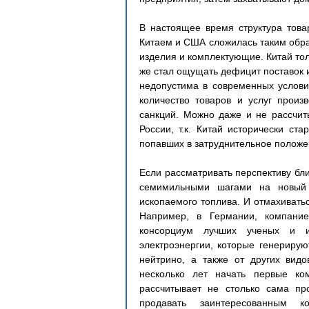
В настоящее время структура това
Китаем и США сложилась таким образ
изделия и комплектующие. Китай толь
же стал ощущать дефицит поставок из
недопустима в современных условия
количество товаров и услуг произ
санкций. Можно даже и не рассчиты
России, т.к. Китай исторически ста
попавших в затруднительное положен
Если рассматривать перспективу бли
семимильными шагами на новый у
ископаемого топлива. И отмахиватьс
Например, в Германии, компание
консорциум лучших ученых и ин
электроэнергии, которые генерирую
нейтрино, а также от других видо
несколько лет начать первые ко
рассчитывает не столько сама про
продавать заинтересованным ко