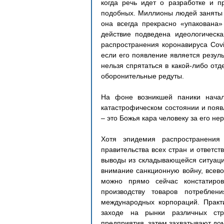
когда речь идет о разработке и п
подобных. Миллионы людей заняты в
она всегда прекрасно «упакована»
действие подведена идеологическ
распространения коронавируса Covi
если его появление является резуль
нельзя спрятаться в какой-либо отд
оборонительные редуты.
На фоне возникшей паники начали
катастрофическом состоянии и появ
– это Божья кара человеку за его н
Хотя эпидемия распространения 
правительства всех стран и ответс
выводы из складывающейся ситуации
внимание санкционную войну, всево
можно прямо сейчас констатиро
производству товаров потребле
международных корпораций. Практи
заходе на рынки различных стр
предприятия, затем захватывают д