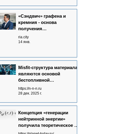
«Сэндвич» графена и
кремния - основа
получения
нейтриноэлектричества
ria.city
14 янв.
Misfit-структура материала
являются основой
бестопливной
Neutrinovoltaic технологии
https://n-n-n.ru
электрогенерации
28 дек. 2025 г.
Концепция «генерации
нейтринной энергии»
получила теоретическое и
экспериментальное
https://planet-today.ru/