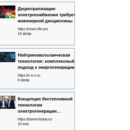
Децентрализация
электроснабжения требует
инженерной дисциплины
https://news-life.pro
16 февр.
Нейтриновольтаическая
технология: комплексный
подход к энергогенерации
https://n-n-n.ru
6 февр.
Концепция бестопливной
технологии
электрогенерации
Neutrinovoltaic полностью
https://planet-today.ru/
сформулирована
24 янв.