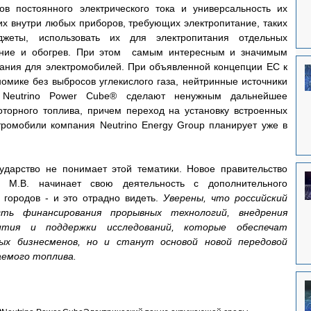
ов постоянного электрического тока и универсальность их 
их внутри любых приборов, требующих электропитание, таких 
джеты, использовать их для электропитания отдельных 
ние и обогрев. При этом  самым интересным и значимым 
ания для электромобилей. При объявленной концепции ЕС к 
омике без выбросов углекислого газа, нейтринные источники 
а Neutrino Power Cube® сделают ненужным дальнейшее 
торного топлива, причем переход на установку встроенных 
тромобили компания Neutrino Energy Group планирует уже в 
сударство не понимает этой тематики. Новое правительство 
М.В. начинает свою деятельность с дополнительного 
городов - и это отрадно видеть. 
Уверены, что российский 
ть финансирования прорывных технологий, внедрения 
ития и поддержки исследований, которые обеспечат 
х бизнесменов, но и станут основой новой передовой 
аемого топлива.