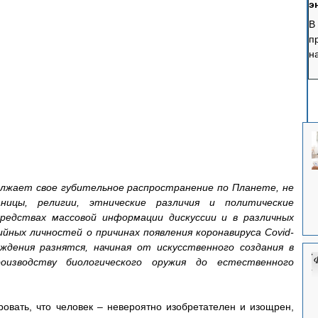
э
В
п
н
у
э
р
п
б
лжает свое губительное распространение по Планете, не 
ницы, религии, этнические различия и политические 
редствах массовой информации дискуссии и в различных 
йных личностей о причинах появления коронавируса Covid-
ждения разнятся, начиная от искусственного создания в 
изводству биологического оружия до естественного 
овать, что человек – невероятно изобретателен и изощрен, 