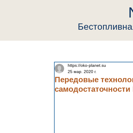
Бестопливн
Главная
Компания
Neutrin
https://oko-planet.su
25 мар. 2020 г.
Передовые технолог
самодостаточности