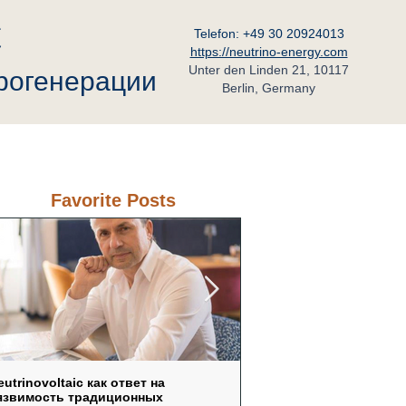
C
Telefon: +49 30 20924013
https://neutrino-energy.com
Unter den Linden 21, 10117
трогенерации
Berlin, Germany
ьный Партнёр в России
Контакт
Favorite Posts
eutrinovoltaic как ответ на
Не „вечный двигатель“, 
язвимость традиционных
физика: как нанострукту