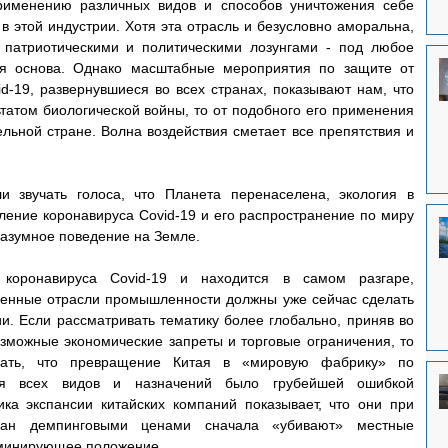
рименению различных видов и способов уничтожения себе 
 этой индустрии. Хотя эта отрасль и безусловно аморальна, 
 патриотическими и политическими лозунгами - под любое 
ая основа. Однако масштабные мероприятия по защите от 
d-19, развернувшиеся во всех странах, показывают нам, что 
татом биологической войны, то от подобного его применения 
ельной стране. Волна воздействия сметает все препятствия и 
 звучать голоса, что Планета перенаселена, экология в 
ление коронавируса Covid-19 и его распространение по миру 
еразумное поведение на Земле.
коронавируса Covid-19 и находится в самом разгаре, 
твенные отрасли промышленности должны уже сейчас сделать 
. Если рассматривать тематику более глобально, приняв во 
зможные экономические запреты и торговые ограничения, то 
вать, что превращение Китая в «мировую фабрику» по 
ния всех видов и назначений было грубейшей ошибкой 
ка экспансии китайских компаний показывает, что они при 
ан демпинговыми ценами сначала «убивают» местные 
оминирующее положение.