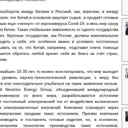
рооборота между Китаем и Россией, как, впрочем, и между 
ом, что Китай в основном закупает сырьё, а продаёт готовые 
ко еще «чихнул» от коронавируса Covid-19, а весь мир сразу 
 Китая. Такая глобальная зависимость от одного государства 
х. Крупные государства, как Россия, должны максимальное 
водить у себя, это особенно важно в условиях постоянных 
вать на то, что Китай, например, подставит плечо помощи 
рается обратить любой кризис себе во благо за счёт стран, 
ие.  
жайших 10-30 лет, то можно констатировать, что мир выходит 
ровень научно-технологической революции, к миру без 
я или снисходительно улыбаться на такие заявления нельзя. 
й Neutrino Energy Group, объединившей международный 
женеров со всего мира, разрабатываются источники 
т постоянный электрический ток от воздействия космических 
в электромагнитных излучений. Компания планирует через 
ммерческие продажи таких источников. Причём компания 
изводить и поставлять готовые изделия, но, в основном, 
мпаниям технологии производства таких источников. 