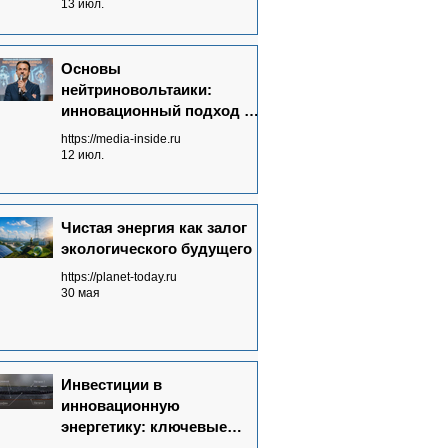
излучений в электричество
13 июл.
Основы
нейтриновольтаики:
инновационный подход к
энергетике будущего
https://media-inside.ru
12 июл.
Чистая энергия как залог
экологического будущего
https://planet-today.ru
30 мая
Инвестиции в
инновационную
энергетику: ключевые
аспекты