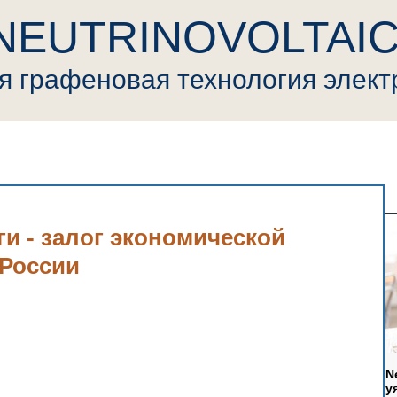
NEUTRINOVOLTAI
ая
графеновая
т
ехнология элек
ovoltaic
Пресса
Криптовалюта
Видео
Генерал
и - залог экономической
 России
N
у