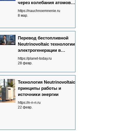
через колебания атомов
графена
https://nauchnoemnenie.ru
8 мар.
Перевод бестопливной
Neutrinovoltaic технологии
электрогенерации в
массовое производство:
https://planet-today.ru
ключевые достижения
28 февр.
Технология Neutrinovoltaic:
принципы работы и
источники энергии
https://n-n-n.ru
22 февр.