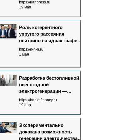
https://rianpress.ru
19 мая
Роль когерентного
упругого рассеяния
нейтрино на ядрах графена
в Neutrinovoltaic
https://n-n-n.ru
технологии
1 мая
электрогенерации
Разработка бестопливной
всепогодной
электрогенерации —
запрос времени
https://banki-financy.ru
19 апр.
Экспериментально
доказана возможность
генерации электричества