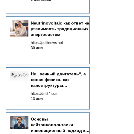
Neutrinovoltaic как ответ на
уязвимость традиционных
энергосистем
https://politnews.net
30 июл.
Не „вечный двигатель“, а
новая физика: как
наноструктуры
преобразуют потоки
https://dni24.com
излучений в электричество
13 июл.
Основы
нейтриновольтаики:
инновационный подход к