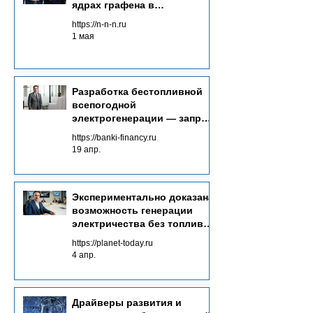
ядрах графена в
Neutrinovoltaic технологии
https://n-n-n.ru
электрогенерации
1 мая
Разработка бестопливной
всепогодной
электрогенерации — запрос
времени
https://banki-financy.ru
19 апр.
Экспериментально доказана
возможность генерации
электричества без топлива
от полей излучений
https://planet-today.ru
невидимого спектра
4 апр.
Драйверы развития и