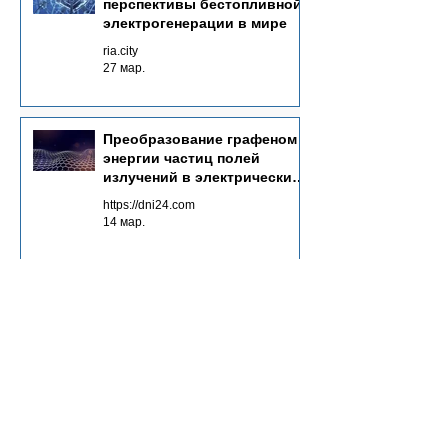
перспективы бестопливной
электрогенерации в мире
ria.city
27 мар.
Преобразование графеном
энергии частиц полей
излучений в электрический
ток - основа Neutrinovoltaic
https://dni24.com
технологии
14 мар.
Neutrinovoltaic
электрогенерация - ток
через колебания атомов
графена
https://nauchnoemnenie.ru
8 мар.