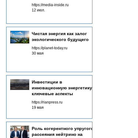
энергетике будущего
https://media-inside.ru
12 июл.
Чистая энергия как залог
экологического будущего
https://planet-today.ru
30 мая
Инвестиции в
инновационную энергетику:
ключевые аспекты
https://rianpress.ru
19 мая
Роль когерентного упругого
рассеяния нейтрино на