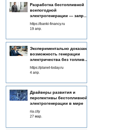
Разработка бестопливной
всепогодной
электрогенерации — запрос
времени
https://banki-financy.ru
19 апр.
Экспериментально доказана
возможность генерации
электричества без топлива
от полей излучений
https://planet-today.ru
невидимого спектра
4 апр.
Драйверы развития и
перспективы бестопливной
электрогенерации в мире
ria.city
27 мар.