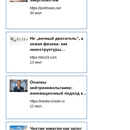
энергосистем
https://politnews.net
30 июл.
Не „вечный двигатель“, а
новая физика: как
наноструктуры
преобразуют потоки
https://dni24.com
излучений в электричество
13 июл.
Основы
нейтриновольтаики:
инновационный подход к
энергетике будущего
https://media-inside.ru
12 июл.
Чистая энергия как залог