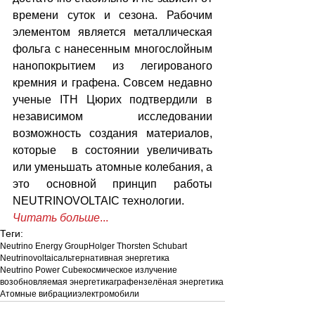
времени суток и сезона. Рабочим 
элементом является металлическая 
фольга с нанесенным многослойным 
нанопокрытием из легированого 
кремния и графена. Совсем недавно 
ученые ITH Цюрих подтвердили в 
независимом исследовании 
возможность создания материалов, 
которые  в состоянии увеличивать 
или уменьшать атомные колебания, а 
это основной принцип работы 
NEUTRINOVOLTAIC технологии.
Читать больше
...
Теги:
Neutrino Energy Group
Holger Thorsten Schubart
Neutrinovoltaic
альтернативная энергетика
Neutrino Power Cube
космическое излучение
возобновляемая энергетика
графен
зелёная энергетика
Атомные вибрации
электромобили