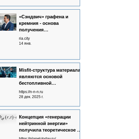
«Сэндвич» графена и
кремния - основа
получения
нейтриноэлектричества
ria.city
14 янв.
Misfit-структура материала
являются основой
бестопливной
Neutrinovoltaic технологии
https://n-n-n.ru
электрогенерации
28 дек. 2025 г.
Концепция «генерации
нейтринной энергии»
получила теоретическое и
экспериментальное
https://planet-today.ru/