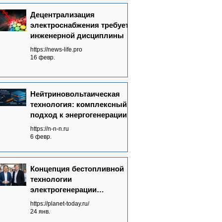
Децентрализация
электроснабжения требует
инженерной дисциплины
https://news-life.pro
16 февр.
Нейтриновольтаическая
технология: комплексный
подход к энергогенерации
https://n-n-n.ru
6 февр.
Концепция бестопливной
технологии
электрогенерации
Neutrinovoltaic полностью
https://planet-today.ru/
сформулирована
24 янв.