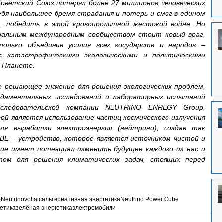
оветский Союз потерял более 27 миллионов человеческих 
ебя наибольшее бремя страдания и потерь и смог в едином 
 победить в этой кровопролитной жестокой войне. Но 
обальным международным сообществом стоит новый враг, 
лько объединив усилия всех государств и народов – 
с катастрофическими экологическими и политическими 
й Планете.
решающее значение для решения экологических проблем, 
даментальных исследований и лабораторных испытаний 
сследовательской компании NEUTRINO ENREGY Group, 
ой является использование частиц космического излучения 
ля выработки электроэнергии (нейтрино), создав так 
 – устройство, которое является источником чистой и 
ие имеет потенциал изменить будущее каждого из нас и 
ом для решения климатических задач, стоящих перед 
t
Neutrinovoltaic
альтернативная энергетика
Neutrino Power Cube
етика
зелёная энергетика
электромобили