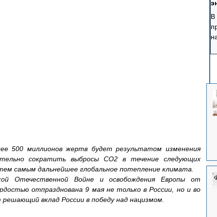
э
В
п
н
у
э
р
п
б
ее 500 миллионов жертв будет результатом изменения 
ительно сократить выбросы CO2 в течение следующих 
тем самым дальнейшее глобальное потепление климата.
кой Отечественной Войне и освобождения Европы от 
достью отпразднована 9 мая не только в России, но и во 
т решающий вклад России в победу над нацизмом.