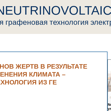
NEUTRINOVOLTAI
ая
графеновая
т
ехнология элек
ovoltaic
Пресса
Криптовалюта
Видео
Генерал
НОВ ЖЕРТВ В РЕЗУЛЬТАТЕ
ЕНЕНИЯ КЛИМАТА –
ХНОЛОГИЯ ИЗ ГЕ
N
у