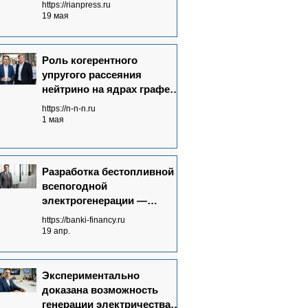
https://rianpress.ru
19 мая
Роль когерентного
упругого рассеяния
нейтрино на ядрах графена
в Neutrinovoltaic
https://n-n-n.ru
технологии
1 мая
электрогенерации
Разработка бестопливной
всепогодной
электрогенерации —
запрос времени
https://banki-financy.ru
19 апр.
Экспериментально
доказана возможность
генерации электричества