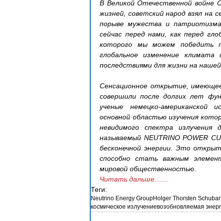
В Великой Отечественной войне С
жизней, советский народ взял на с
порыве мужества и патриотизма,
сейчас перед нами, как перед гл
которого мы можем победить то
глобальное изменение климата 
последствиями для жизни на наше
Сенсационное открытие, имеющее 
совершили после долгих лет фун
ученые немецко-американской и
основной областью изучения котор
невидимого спектра излучения д
называемый NEUTRINO POWER CUBE
бесконечной энергии. Это открыт
способно стать важным элемент
мировой общественностью.
Читать дальше.......
Теги:
Neutrino Energy Group
Holger Thorsten Schubar
космическое излучение
возобновляемая энерг