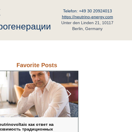
C
Telefon: +49 30 20924013
https://neutrino-energy.com
Unter den Linden 21, 10117
трогенерации
Berlin, Germany
ьный Партнёр в России
Контакт
Favorite Posts
eutrinovoltaic как ответ на
Не „вечный двигатель“, 
язвимость традиционных
физика: как нанострукту