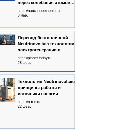
через колебания атомов
графена
https://nauchnoemnenie.ru
8 мар.
Перевод бестопливной
Neutrinovoltaic технологии
электрогенерации в
массовое производство:
https://planet-today.ru
ключевые достижения
28 февр.
Технология Neutrinovoltaic:
принципы работы и
источники энергии
https://n-n-n.ru
22 февр.