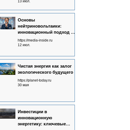
излучений в электричество
13 июл.
Основы
нейтриновольтаики:
инновационный подход к
энергетике будущего
https://media-inside.ru
12 июл.
Чистая энергия как залог
экологического будущего
https://planet-today.ru
30 мая
Инвестиции в
инновационную
энергетику: ключевые
аспекты