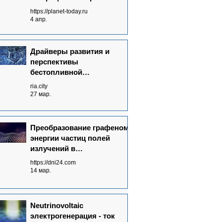
без топлива от полей
https://planet-today.ru
излучений невидимого
4 апр.
спектра
Драйверы развития и
перспективы
бестопливной
электрогенерации в мире
ria.city
27 мар.
Преобразование графеном
энергии частиц полей
излучений в
электрический ток - основа
https://dni24.com
Neutrinovoltaic технологии
14 мар.
Neutrinovoltaic
электрогенерация - ток