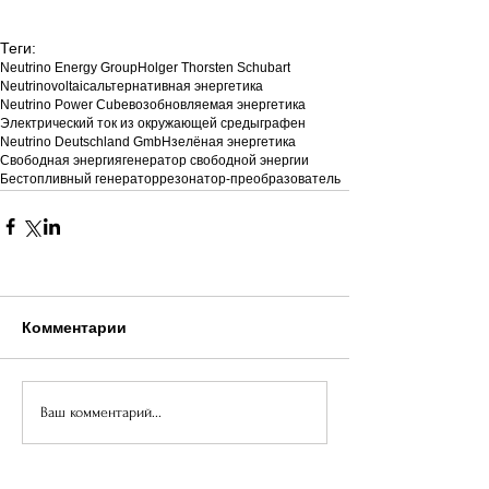
Теги:
Neutrino Energy Group
Holger Thorsten Schubart
Neutrinovoltaic
альтернативная энергетика
Neutrino Power Cube
возобновляемая энергетика
Электрический ток из окружающей среды
графен
Neutrino Deutschland GmbH
зелёная энергетика
Свободная энергия
генератор свободной энергии
Бестопливный генератор
резонатор-преобразователь
Комментарии
Ваш комментарий...