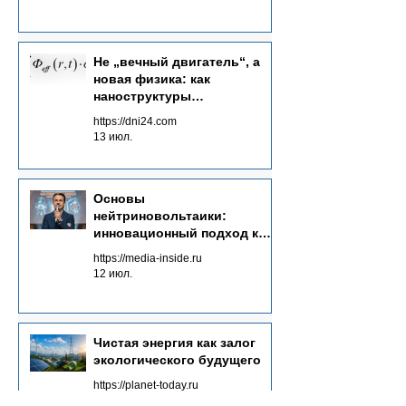
ток, пригодный для н
использования.
Не „вечный двигатель“, а
новая физика: как
наноструктуры
преобразуют потоки
https://dni24.com
излучений в электричество
13 июл.
Основы
нейтриновольтаики:
инновационный подход к
энергетике будущего
https://media-inside.ru
12 июл.
Чистая энергия как залог
экологического будущего
https://planet-today.ru
30 мая