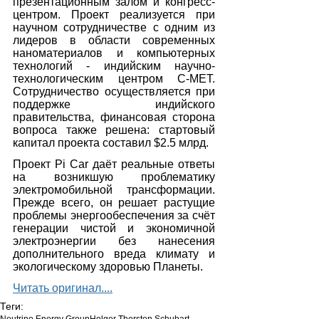
презентационным залом и конгресс-
центром. Проект реализуется при 
научном сотрудничестве с одним из 
лидеров в области современных 
наноматериалов и компьютерных 
технологий - индийским научно-
технологическим центром C-MET. 
Сотрудничество осуществляется при 
поддержке индийского 
правительства, финансовая сторона 
вопроса также решена: стартовый 
капитал проекта составил $2.5 млрд.
Проект Pi Car даёт реальные ответы 
на возникшую проблематику 
электромобильной трансформации. 
Прежде всего, он решает растущие 
проблемы энергообеспечения за счёт 
генерации чистой и экономичной 
электроэнергии без нанесения 
дополнительного вреда климату и 
экологическому здоровью Планеты.
Читать оригинал....
Теги:
Neutrino Energy Group
Holger Thorsten Schubart