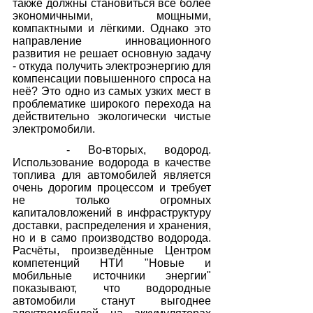
также должны становиться всё более 
экономичными, мощными, 
компактными и лёгкими. Однако это 
направление инновационного 
развития не решает основную задачу 
- откуда получить электроэнергию для 
компенсации повышенного спроса на 
неё? Это одно из самых узких мест в 
проблематике широкого перехода на 
действительно экологически чистые 
электромобили.
   - Во-вторых, водород. 
Использование водорода в качестве 
топлива для автомобилей является 
очень дорогим процессом и требует 
не только огромных 
капиталовложений в инфраструктуру 
доставки, распределения и хранения, 
но и в само производство водорода. 
Расчёты, произведённые Центром 
компетенций НТИ "Новые и 
мобильные источники энергии" 
показывают, что водородные 
автомобили станут выгоднее 