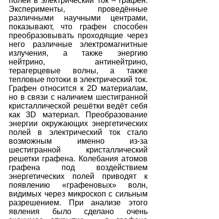
полей в электрический ток – графен. 
Эксперименты, проведённые 
различными научными центрами, 
показывают, что графен способен 
преобразовывать проходящие через 
него различные электромагнитные 
излучения, а также энергию 
нейтрино, антинейтрино, 
терагерцевые волны, а также 
тепловые потоки в электрический ток. 
Графен относится к 2D материалам, 
но в связи с наличием шестигранной 
кристаллической решётки ведёт себя 
как 3D материал. Преобразование 
энергии окружающих энергетических 
полей в электрический ток стало 
возможным именно из-за 
шестигранной кристаллический 
решетки графена. Колебания атомов 
графена под воздействием 
энергетических полей приводят к 
появлению «графеновых» волн, 
видимых через микроскоп с сильным 
разрешением. При анализе этого 
явления было сделано очень 