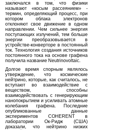
заключался в том, что физики 
называют «косым рассеянием» - 
термин, определяющий процесс, при 
котором облака электронов 
отклоняют свое движение в одном 
направлении. Чем сильнее энергия 
поступающих излучений, тем больше 
энергии преобразовывается в 
устройстве-конверторе в постоянный 
ток. Технология создания источников 
постоянного тока на основе графена 
получила название Neutrinovoltaic.
Долгое время спорным являлось 
утверждение, что космические 
нейтрино, которые, как считалось, не 
вступают во взаимодействие с 
веществом, способны 
взаимодействовать с генерирующим 
нанопокрытием и усиливать атомные 
колебания графена. Последние 
опубликованные данные 
экспериментов COHERENT в 
лаборатории Ок-Ридж (США) 
доказали, что нейтрино низких 