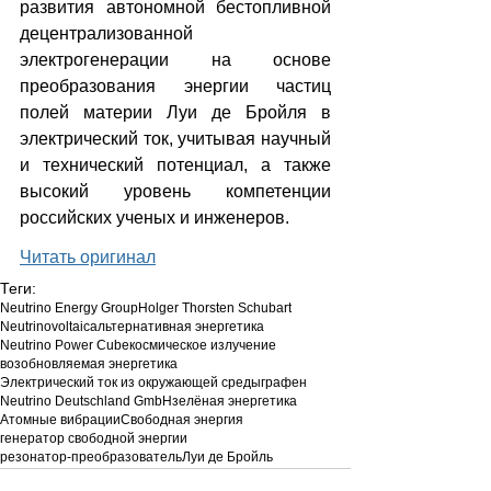
развития автономной бестопливной 
децентрализованной 
электрогенерации на основе 
преобразования энергии частиц 
полей материи Луи де Бройля в 
электрический ток, учитывая научный 
и технический потенциал, а также 
высокий уровень компетенции 
российских ученых и инженеров.
Читать оригинал
Теги:
Neutrino Energy Group
Holger Thorsten Schubart
Neutrinovoltaic
альтернативная энергетика
Neutrino Power Cube
космическое излучение
возобновляемая энергетика
Электрический ток из окружающей среды
графен
Neutrino Deutschland GmbH
зелёная энергетика
Атомные вибрации
Свободная энергия
генератор свободной энергии
резонатор-преобразователь
Луи де Бройль