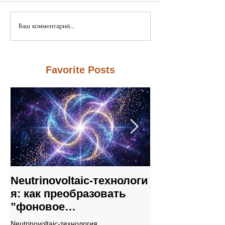
Ваш комментарий...
Favorite Posts
Neutrinovoltaic‑технологи
Neutrinovoltai
я: как преобразовать
на уязвимост
”фоновое
традиционны
энергетическое море“ в
энергосистем
Neutrinovoltaic‑технология,
В заключение, Neutrino