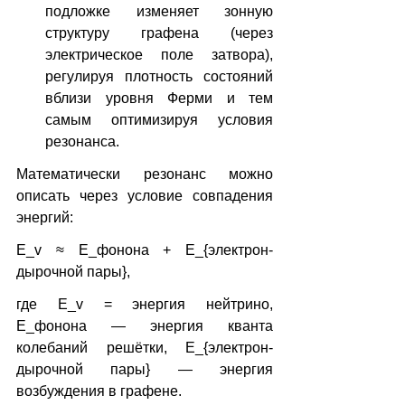
подложке изменяет зонную 
структуру графена (через 
электрическое поле затвора), 
регулируя плотность состояний 
вблизи уровня Ферми и тем 
самым оптимизируя условия 
резонанса.
Математически резонанс можно 
описать через условие совпадения 
энергий:
Е_v ≈ Е_фонона + Е_{электрон-
дырочной пары},
где Е_v = энергия нейтрино, 
Е_фонона — энергия кванта 
колебаний решётки, Е_{электрон-
дырочной пары} — энергия 
возбуждения в графене.