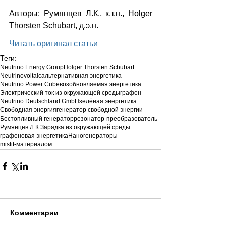
Авторы: Румянцев Л.К., к.т.н., Holger 
Thorsten Schubart, д.э.н.
Читать оригинал статьи
Теги:
Neutrino Energy Group
Holger Thorsten Schubart
Neutrinovoltaic
альтернативная энергетика
Neutrino Power Cube
возобновляемая энергетика
Электрический ток из окружающей среды
графен
Neutrino Deutschland GmbH
зелёная энергетика
Свободная энергия
генератор свободной энергии
Бестопливный генератор
резонатор-преобразователь
Румянцев Л.К.
Зарядка из окружающей среды
графеновая энергетика
Наногенераторы
misfit‑материалом
Комментарии