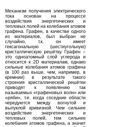
Механизм получения электрического 
тока основан на процессе 
воздействия энергетических и 
тепловых полей на колебания атомов 
графена. Графен, в качестве одного 
из материалов, был выбран не 
случайно, т.к. он имеет 
гексагональную (шестиугольную) 
кристаллическую решётку. Графен – 
это одноатомный слой углерода и 
относится к 2D материалам, однако 
сильные колебания атомов графена 
(в 100 раз выше, чем, например, в 
кремнии) в результате такого 
строения кристаллической решётки 
приводят к появлению так 
называемых «графеновых волн» или 
«ряби», т.е. когда соседние области 
чередуются между вогнутой и 
выпуклой кривизной. Чем сильнее 
воздействие энергетических и 
тепловых полей, тем сильнее 
колебания атомов графена, а значит 