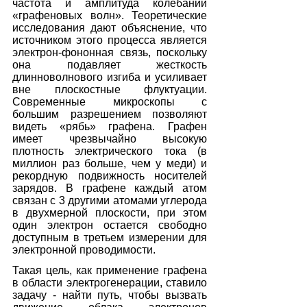
частота и амплитуда колебаний 
«графеновых волн». Теоретические 
исследования дают объяснение, что 
источником этого процесса является 
электрон-фононная связь, поскольку 
она подавляет жесткость 
длинноволнового изгиба и усиливает 
вне плоскостные флуктуации. 
Современные микроскопы с 
большим разрешением позволяют 
видеть «рябь» графена. Графен 
имеет чрезвычайно высокую 
плотность электрического тока (в 
миллион раз больше, чем у меди) и 
рекордную подвижность носителей 
зарядов. В графене каждый атом 
связан с 3 другими атомами углерода 
в двухмерной плоскости, при этом 
один электрон остается свободно 
доступным в третьем измерении для 
электронной проводимости. 
Такая цель, как применение графена 
в области электрогенерации, ставило 
задачу - найти путь, чтобы вызвать 