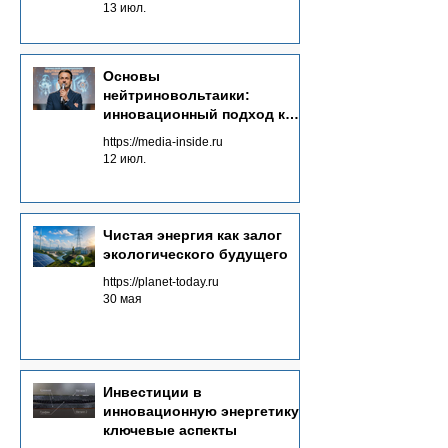
излучений в электричество
13 июл.
Основы
нейтриновольтаики:
инновационный подход к
энергетике будущего
https://media-inside.ru
12 июл.
Чистая энергия как залог
экологического будущего
https://planet-today.ru
30 мая
Инвестиции в
инновационную энергетику:
ключевые аспекты