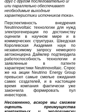
друг с другом последовательно и/
или параллельно обеспечивает 
необходимые выходные 
характеристики источников тока».
Перспективность внедрения 
Neutrinovoltaic технологии для нужд 
электрогенерации по достоинству 
оценили в научном мире и в 
коммерческих структурах. Шведская 
Королевская Академия наук по 
независимому запросу немецкого 
автоконцерна Даймлер подтвердила 
работоспособность технологии и 
заявленные в патенте 
характеристики Neutrinovoltaic. Спрос 
же на акции Neutrino Energy Group 
превысил самые смелые ожидания 
самих создателей, и в настоящее 
время компания фактически уже 
закончила формировать пул 
инвесторов. 
Несомненно, вскоре мы сможем 
оценить преимущества 
компактных и экологически 