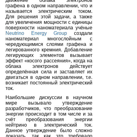
движение облака электронов 
графена в одном направлении, что и 
называется электрическим током. 
Для решения этой задачи, а также 
для увеличения мощности c единицы 
поверхности наноматериала учёные 
Neutrino Energy Group
 создали 
наноматериал многослойным с 
чередующимися слоями графена и 
легированного кремния. Добавление 
легирующих элементов вызывает 
эффект «косого рассеяния», когда на 
облака электронов действует 
определённая сила и заставляет их 
двигаться в одном направлении, т.е. 
возникает постоянный электрический 
ток.
Наибольшие дискуссии в научном 
мире вызывало утверждение 
разработчиков, что преобразование 
энергии происходит в том числе и за 
счёт преобразования энергии 
нейтрино в электрический ток. 
Данное утверждение было сложно 
доказать, так как это требовало 