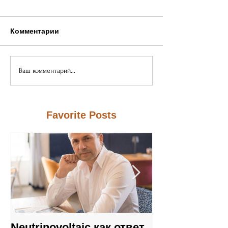
Комментарии
Ваш комментарий...
Favorite Posts
Neutrinovoltaic как ответ
Не „вечный д