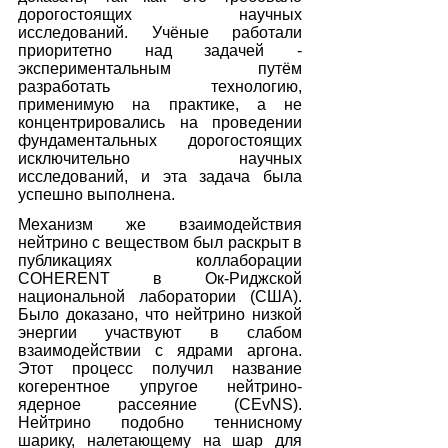
дорогостоящих научных 
исследований. Учёные работали 
приоритетно над задачей - 
экспериментальным путём 
разработать технологию, 
применимую на практике, а не 
концентрировались на проведении 
фундаментальных дорогостоящих 
исключительно научных 
исследований, и эта задача была 
успешно выполнена.
Механизм же взаимодействия 
нейтрино с веществом был раскрыт в 
публикациях коллаборации 
COHERENT в Ок-Риджской 
национальной лаборатории (США). 
Было доказано, что нейтрино низкой 
энергии участвуют в слабом 
взаимодействии с ядрами аргона. 
Этот процесс получил название 
когерентное упругое нейтрино-
ядерное рассеяние (CEvNS). 
Нейтрино подобно теннисному 
шарику, налетающему на шар для 