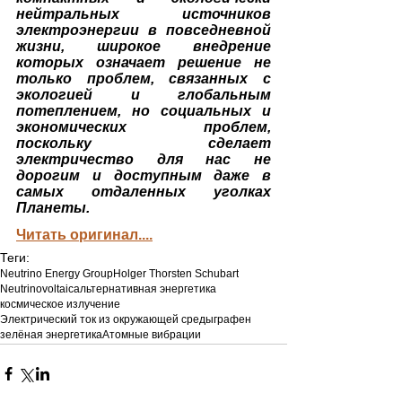
нейтральных источников 
электроэнергии в повседневной 
жизни, широкое внедрение 
которых означает решение не 
только проблем, связанных с 
экологией и глобальным 
потеплением, но социальных и 
экономических проблем, 
поскольку сделает 
электричество для нас не 
дорогим и доступным даже в 
самых отдаленных уголках 
Планеты.
Читать оригинал....
Теги:
Neutrino Energy Group
Holger Thorsten Schubart
Neutrinovoltaic
альтернативная энергетика
космическое излучение
Электрический ток из окружающей среды
графен
зелёная энергетика
Атомные вибрации