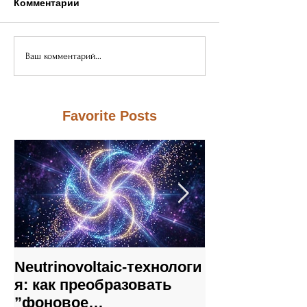
Комментарии
Ваш комментарий...
Favorite Posts
Neutrinovoltaic‑технологи
Neutrinovoltai
я: как преобразовать
на уязвимост
”фоновое
традиционны