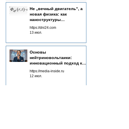
Не „вечный двигатель“, а
новая физика: как
наноструктуры
преобразуют потоки
https://dni24.com
излучений в электричество
13 июл.
Основы
нейтриновольтаики:
инновационный подход к
энергетике будущего
https://media-inside.ru
12 июл.
Чистая энергия как залог
экологического будущего
https://planet-today.ru
30 мая