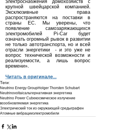
электроснабжения домохозяйств с 
крупной швейцарской компанией. 
Эксклюзивные права 
распространяются на поставки в 
страны ЕС. Мы уверены, что 
появление самозаряжающихся 
электромобилей Pi-Car будет 
означать огромный рывок в развитии 
не только автотранспорта, но и всей 
отрасли энергетики  - и это уже не 
вопрос технической возможности и 
реализуемости, а лишь вопрос 
времени».
Читать в оригинале...
Теги:
Neutrino Energy Group
Holger Thorsten Schubart
Neutrinovoltaic
альтернативная энергетика
Neutrino Power Cube
космическое излучение
возобновляемая энергетика
Электрический ток из окружающей среды
графен
Атомные вибрации
электромобили