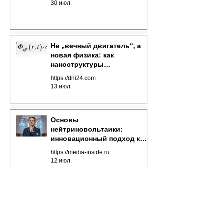
30 июл.
Не „вечный двигатель“, а
новая физика: как
наноструктуры
преобразуют потоки
https://dni24.com
излучений в электричество
13 июл.
Основы
нейтриновольтаики:
инновационный подход к
энергетике будущего
https://media-inside.ru
12 июл.
Чистая энергия как залог
экологического будущего