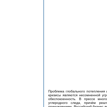
Проблема глобального потепления 
кризисы являются несомненной угр
обеспокоенность. В прессе мног
углеродного следа, причём реа
принуждением. Российский бизнес в