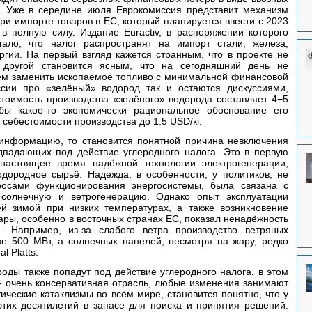
 Уже в середине июля Еврокомиссия представит механизм 
ри импорте товаров в ЕС, который планируется ввести с 2023 
 в полную силу. Издание Euractiv, в распоряжении которого 
ало, что налог распространят на импорт стали, железа, 
гии. На первый взгляд кажется странным, что в проекте не 
 другой становится ясным, что на сегодняшний день не 
ем заменить ископаемое топливо с минимальной финансовой 
ссии про «зелёный» водород так и остаются дискуссиями, 
тоимость производства «зелёного» водорода составляет 4−5 
бы какое-то экономически рациональное обоснование его 
себестоимости производства до 1.5 USD/кг.
информацию, то становится понятной причина невключения 
дпадающих под действие углеродного налога. Это в первую 
настоящее время надёжной технологии электрогенерации, 
дородное сырьё. Надежда, в особенности, у политиков, не 
осами функционирования энергосистемы, была связана с 
солнечную и ветрогенерацию. Однако опыт эксплуатации 
 зимой при низких температурах, а также возникновение 
ары, особенно в восточных странах ЕС, показал ненадёжность 
. Например, из-за слабого ветра производство ветряных 
е 500 МВт, а солнечных панелей, несмотря на жару, редко 
l Platts.
оды также попадут под действие углеродного налога, в этом 
 - очень консервативная отрасль, любые изменения занимают 
ические катаклизмы во всём мире, становится понятно, что у 
этих десятилетий в запасе для поиска и принятия решений. 