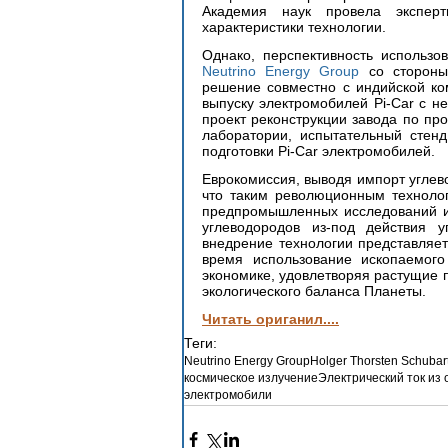
Академия наук провела эксперт
характеристики технологии.
Neutrino Energy Group
 со стороны
решение совместно с индийской ко
выпуску электромобилей Pi-Car c н
проект реконструкции завода по пр
лаборатории, испытательный стенд
подготовки Pi-Car электромобилей. 
Еврокомиссия, выводя импорт углево
что таким революционным технологи
предпромышленных исследований и 
углеводородов из-под действия у
внедрение технологии представляет
время использование ископаемого
экономике, удовлетворяя растущие п
экологического баланса Планеты.
Читать ориганил....
Теги:
Neutrino Energy Group
Holger Thorsten Schubar
космическое излучение
Электрический ток из
электромобили