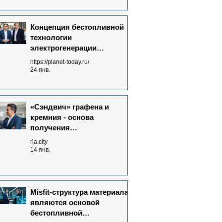
Концепция бестопливной
технологии
электрогенерации
Neutrinovoltaic полностью
https://planet-today.ru/
сформулирована
24 янв.
«Сэндвич» графена и
кремния - основа
получения
нейтриноэлектричества
ria.city
14 янв.
Misfit-структура материала
являются основой
бестопливной