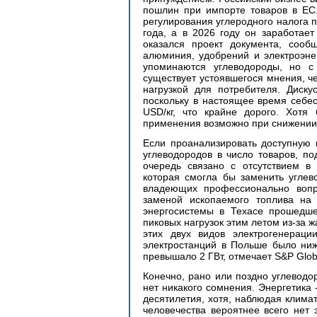
пошлин при импорте товаров в ЕС.
регулирования углеродного налога п
года, а в 2026 году он заработает
оказался проект документа, сообщ
алюминия, удобрений и электроэнер
упоминаются углеводороды, но с
существует устоявшегося мнения, ч
нагрузкой для потребителя. Диску
поскольку в настоящее время себес
USD/кг, что крайне дорого. Хотя 
применения возможно при снижении 
Если проанализировать доступную 
углеводородов в число товаров, по
очередь связано с отсутствием в 
которая смогла бы заменить углево
владеющих профессионально вопр
заменой ископаемого топлива на 
энергосистемы в Техасе прошедшей
пиковых нагрузок этим летом из-за ж
этих двух видов электрогенерации
электростанций в Польше было ниж
превышало 2 ГВт, отмечает S&P Globa
Конечно, рано или поздно углеводор
нет никакого сомнения. Энергетика
десятилетия, хотя, наблюдая климат
человечества вероятнее всего нет 