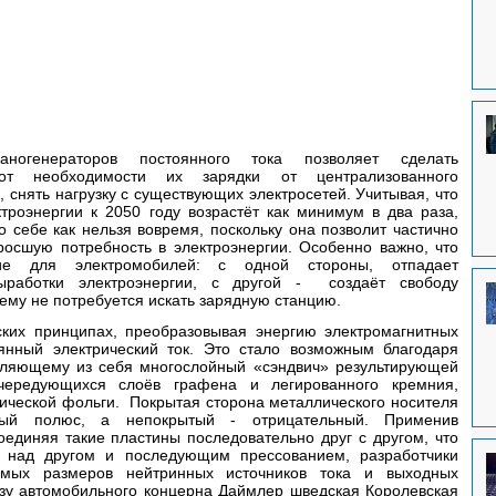
ногенераторов постоянного тока позволяет сделать 
от необходимости их зарядки от централизованного 
 снять нагрузку с существующих электросетей. Учитывая, что 
троэнергии к 2050 году возрастёт как минимум в два раза, 
 о себе как нельзя вовремя, поскольку она позволит частично 
осшую потребность в электроэнергии. Особенно важно, что 
ение для электромобилей: с одной стороны, отпадает 
ыработки электроэнергии, с другой -  создаёт свободу 
 ему не потребуется искать зарядную станцию.
еских принципах, преобразовывая энергию электромагнитных 
янный электрический ток. Это стало возможным благодаря 
ляющему из себя многослойный «сэндвич» результирующей 
ередующихся слоёв графена и легированного кремния, 
ической фольги.  Покрытая сторона металлического носителя 
ный полюс, а непокрытый - отрицательный. Применив 
единяя такие пластины последовательно друг с другом, что 
 над другом и последующим прессованием, разработчики 
емых размеров нейтринных источников тока и выходных 
зу автомобильного концерна Даймлер шведская Королевская 