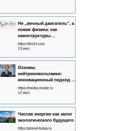
Не „вечный двигатель“, а
новая физика: как
наноструктуры
преобразуют потоки
https://dni24.com
излучений в электричество
13 июл.
Основы
нейтриновольтаики:
инновационный подход к
энергетике будущего
https://media-inside.ru
12 июл.
Чистая энергия как залог
экологического будущего
https://planet-today.ru