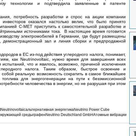
изу технологии и подтвердила заявленные в патенте 
Однако, перспективность использования, потребность разработки и спрос на акции компании 
 инвесторов оказался настолько велик, что было принято 
мпанией C-MET приступить к самостоятельной разработке и 
ейтринными источниками тока.  В настоящее время готовится 
оизводству электромобилей в Германии, где будут размещены 
, демонстрационный зал и линия сборки и предпродажной 
дородов в ЕС из-под действия углеродного налога, понимает, 
ям, как Neutrinovoltaic, нужно время для завершения всех 
испытаний, что и явилось, возможно, причиной исключения 
глеродного налога. Таким образом, быстрое освоение и 
 собой реальную возможность сократить в самое ближайшее 
 топлива для энергогенерации на пути к безэмиссионной 
отребности человечества в энергии, но не разрушая при этом 
t
Neutrinovoltaic
альтернативная энергетика
Neutrino Power Cube
 окружающей среды
графен
Neutrino Deutschland GmbH
Атомные вибрации