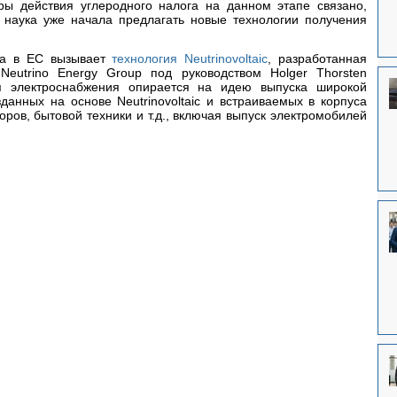
ы действия углеродного налога на данном этапе связано, 
с наука уже начала предлагать новые технологии получения 
а в ЕС вызывает 
технология Neutrinovoltaic
, разработанная 
eutrino Energy Group под руководством Holger Thorsten 
я электроснабжения опирается на идею выпуска широкой 
данных на основе Neutrinovoltaic и встраиваемых в корпуса 
ров, бытовой техники и т.д., включая выпуск электромобилей 