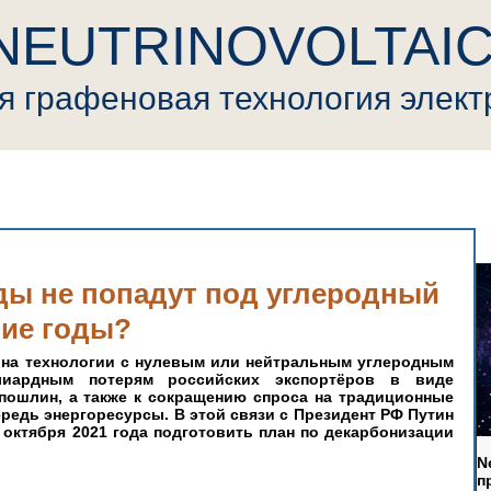
NEUTRINOVOLTAI
ая
графеновая
т
ехнология элек
ovoltaic
Пресса
Криптовалюта
Видео
Генерал
ды не попадут под углеродный
шие годы?
на технологии с нулевым или нейтральным углеродным 
иардным потерям российских экспортёров в виде 
ошлин, а также к сокращению спроса на традиционные 
редь энергоресурсы. В этой связи с Президент РФ Путин 
 октября 2021 года подготовить план по декарбонизации 
N
п