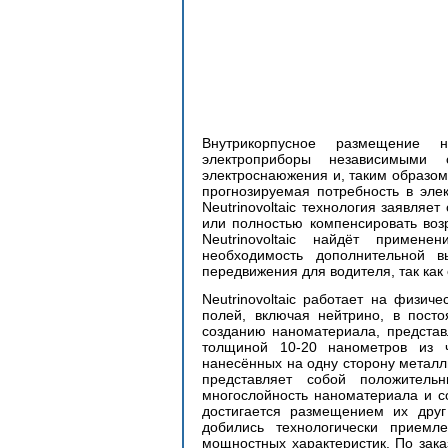
Внутрикорпусное размещение на
электроприборы независимыми 
электроснаюжения и, таким образом,
прогнозируемая потребность в элек
Neutrinovoltaic технология заявляет
или полностью компенсировать возр
Neutrinovoltaic найдёт примен
необходимость дополнительной в
передвижения для водителя, так как
Neutrinovoltaic работает на физич
полей, включая нейтрино, в посто
созданию наноматериала, представ
толщиной 10-20 нанометров из ч
нанесённых на одну сторону металл
представляет собой положитель
многослойность наноматериала и со
достигается размещением их друг
добились технологически приемл
мощностных характеристик. По зака