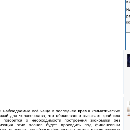
э
э
N
р
к
с
п
п
к
ч
ф
и наблюдаемые всё чаще в последнее время климатические 
озой для человечества, что обоснованно вызывает крайнюю 
о говорится о необходимости построения экономики без 
лизация этих планов будет проходить под финансовым 
идит опасность серьёзных финансовых потерь в виде ввозных 