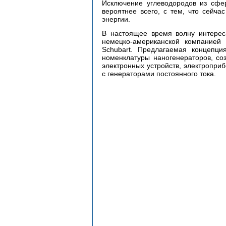
Исключение углеводородов из сфер
вероятнее всего, с тем, что сейча
энергии.
В настоящее время волну интерес
немецко-американской компанией N
Schubart. Предлагаемая концепци
номенклатуры наногенераторов, соз
электронных устройств, электроприбо
с генераторами постоянного тока. 