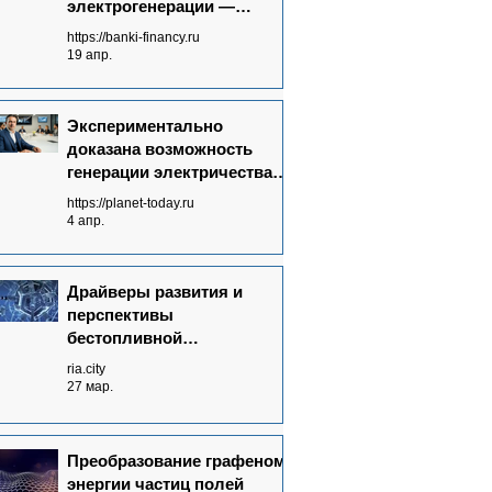
электрогенерации —
запрос времени
https://banki-financy.ru
19 апр.
Экспериментально
доказана возможность
генерации электричества
без топлива от полей
https://planet-today.ru
излучений невидимого
4 апр.
спектра
Драйверы развития и
перспективы
бестопливной
электрогенерации в мире
ria.city
27 мар.
Преобразование графеном
энергии частиц полей