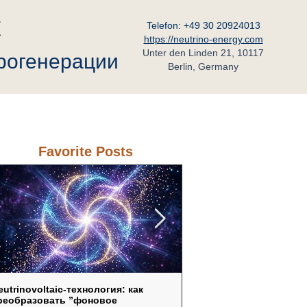
C
Telefon: +49 30 20924013
https://neutrino-energy.com
Unter den Linden 21, 10117
трогенерации
Berlin, Germany
ьный Партнёр в России
Контакт
Favorite Posts
eutrinovoltaic‑технология: как
Neutrinovoltaic как ответ 
реобразовать ”фоновое
уязвимость традиционн