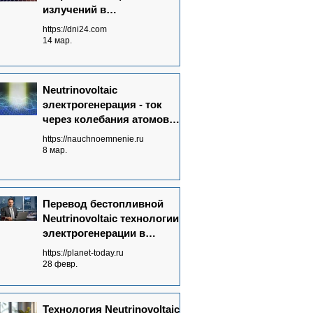
излучений в
электрический ток - основа
https://dni24.com
Neutrinovoltaic технологии
14 мар.
Neutrinovoltaic
электрогенерация - ток
через колебания атомов
графена
https://nauchnoemnenie.ru
8 мар.
Перевод бестопливной
Neutrinovoltaic технологии
электрогенерации в
массовое производство:
https://planet-today.ru
ключевые достижения
28 февр.
Технология Neutrinovoltaic: