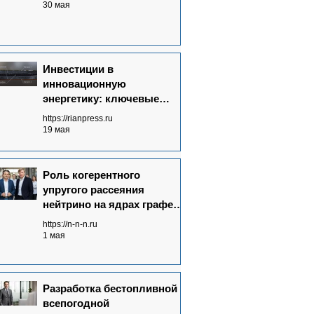
30 мая
Инвестиции в
инновационную
энергетику: ключевые
аспекты
https://rianpress.ru
19 мая
Роль когерентного
упругого рассеяния
нейтрино на ядрах графена
в Neutrinovoltaic
https://n-n-n.ru
технологии
1 мая
электрогенерации
Разработка бестопливной
всепогодной