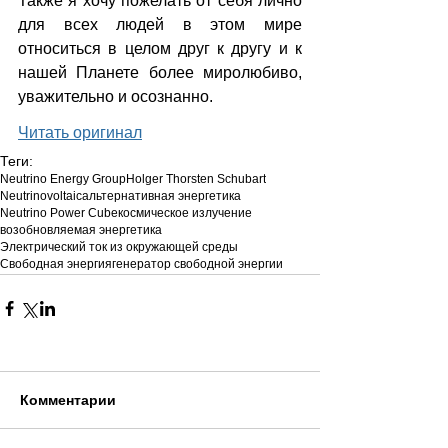
Также я хочу пожелать от себя лично 
для всех людей в этом мире 
относиться в целом друг к другу и к 
нашей Планете более миролюбиво, 
уважительно и осознанно.
Читать оригинал
Теги:
Neutrino Energy Group
Holger Thorsten Schubart
Neutrinovoltaic
альтернативная энергетика
Neutrino Power Cube
космическое излучение
возобновляемая энергетика
Электрический ток из окружающей среды
Свободная энергия
генератор свободной энергии
Комментарии