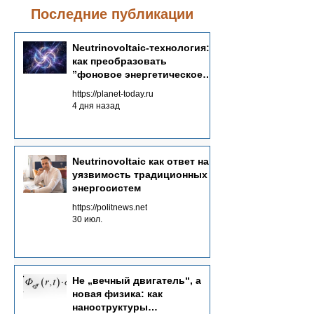
специалистов, предлагает
устойчивое и экологич
Последние публикации
принципиально иной взгляд на
энергоснабжение. По
получение энергии — не через
работы Neutrinovoltai
Neutrinovoltaic‑технология:
концентрацию мощных источников, а
потенциал этой технол
как преобразовать
через системный сбор рассеянной
будущем энергетичес
”фоновое энергетическое
фоновой энергии из множества каналов.
море“ в источник энергии
https://planet-today.ru
4 дня назад
Neutrinovoltaic как ответ на
уязвимость традиционных
энергосистем
https://politnews.net
30 июл.
Не „вечный двигатель“, а
новая физика: как
наноструктуры