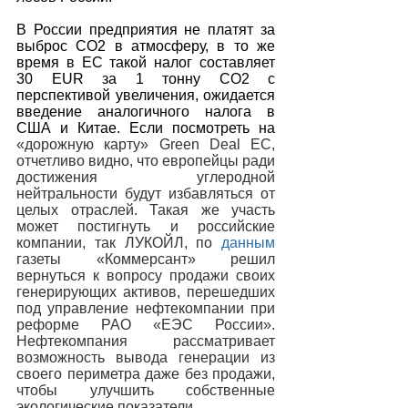
В России предприятия не платят за 
выброс СО2 в атмосферу, в то же 
время в ЕС такой налог составляет 
30 EUR за 1 тонну СО2 с 
перспективой увеличения, ожидается 
введение аналогичного налога в 
США и Китае. Если посмотреть на 
«дорожную карту» Green Deal ЕС, 
отчетливо видно, что европейцы ради 
достижения углеродной 
нейтральности будут избавляться от 
целых отраслей. Такая же участь 
может постигнуть и российские 
компании, так ЛУКОЙЛ, по 
данным
газеты «Коммерсант» решил 
вернуться к вопросу продажи своих 
генерирующих активов, перешедших 
под управление нефтекомпании при 
реформе РАО «ЕЭС России». 
Нефтекомпания рассматривает 
возможность вывода генерации из 
своего периметра даже без продажи, 
чтобы улучшить собственные 
экологические показатели.