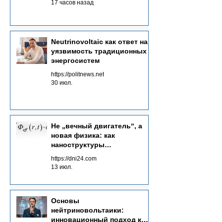
17 часов назад
Neutrinovoltaic как ответ на
уязвимость традиционных
энергосистем
https://politnews.net
30 июл.
Не „вечный двигатель“, а
новая физика: как
наноструктуры
преобразуют потоки
https://dni24.com
излучений в электричество
13 июл.
Основы
нейтриновольтаики:
инновационный подход к