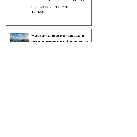
энергетике будущего
https://media-inside.ru
12 июл.
Чистая энергия как залог
экологического будущего
https://planet-today.ru
30 мая
Инвестиции в
инновационную энергетику:
ключевые аспекты
https://rianpress.ru
19 мая
Роль когерентного упругого
рассеяния нейтрино на