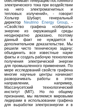
обеспечивает генерацию постоянного 
электрического тока при воздействии 
на него электромагнитных и 
тепловых излучений», - говорит 
Хольгер Шубарт, генеральный 
директор 
Neutrino Energy Group
, - 
«Свойство графена «собирать» 
энергию из окружающей среды 
неоднократно доказано, поэтому 
данный факт не нуждается в 
дополнительном доказательстве. Мы 
решили чисто техническую задачу: 
объединить все известные науке 
факты и создать рабочую технологию 
получения электрической энергии 
для промышленного применения. По 
мере исследований свойств графена 
многие научные центры начинают 
разворачивать работы в этом 
направлении, например, 
Массачусетский технологический 
институт (MIT). Но по общему 
признанию, мы являемся мировыми 
лидерами в использовании графена 
для выработки электроэнергии и в 