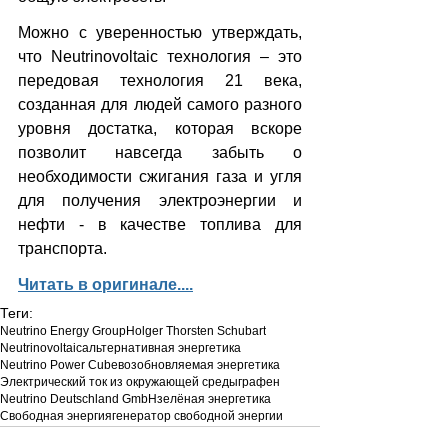
Можно с уверенностью утверждать, 
что Neutrinovoltaic технология – это 
передовая технология 21 века, 
созданная для людей самого разного 
уровня достатка, которая вскоре 
позволит навсегда забыть о 
необходимости сжигания газа и угля 
для получения электроэнергии и 
нефти - в качестве топлива для 
транспорта.
Читать в оригинале....
Теги:
Neutrino Energy Group
Holger Thorsten Schubart
Neutrinovoltaic
альтернативная энергетика
Neutrino Power Cube
возобновляемая энергетика
Электрический ток из окружающей среды
графен
Neutrino Deutschland GmbH
зелёная энергетика
Свободная энергия
генератор свободной энергии