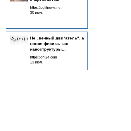
https://politnews.net
30 июл.
Не „вечный двигатель“, а
новая физика: как
наноструктуры
преобразуют потоки
https://dni24.com
излучений в электричество
13 июл.
Основы
нейтриновольтаики:
инновационный подход к
энергетике будущего
https://media-inside.ru
12 июл.
Чистая энергия как залог