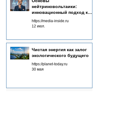
Основы
нейтриновольтаики:
инновационный подход к
энергетике будущего
https://media-inside.ru
12 июл.
Чистая энергия как залог
экологического будущего
https://planet-today.ru
30 мая
Инвестиции в
инновационную энергетику:
ключевые аспекты
https://rianpress.ru
19 мая