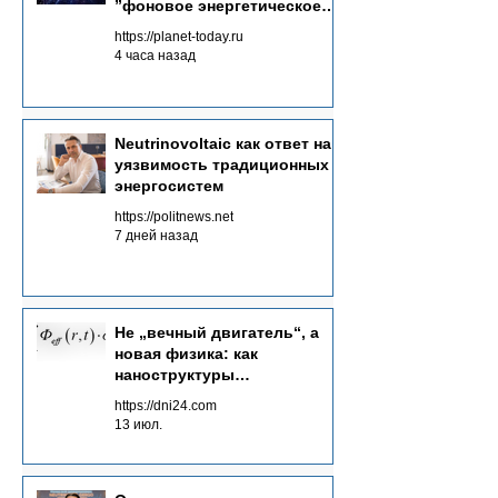
”фоновое энергетическое
фоновой энергии из множества каналов.
море“ в источник энергии
https://planet-today.ru
4 часа назад
Neutrinovoltaic как ответ на
уязвимость традиционных
энергосистем
https://politnews.net
7 дней назад
Не „вечный двигатель“, а
новая физика: как
наноструктуры
преобразуют потоки
https://dni24.com
излучений в электричество
13 июл.