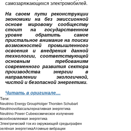
самозаряжающихся электромобилей.
На своем пути реконструкции 
экономики на без эмиссионной 
основе мировому сообществу 
стоит на государственном 
уровне обратить самое 
пристальное внимание на поиски 
возможностей промышленного 
освоения и внедрения данной 
технологии, соответствующей 
основным требованиям 
современного развития сектора 
производства энергии в 
направлении экологичной, 
чистой и безопасной энергетики.
Читать в оригинале....
Теги:
Neutrino Energy Group
Holger Thorsten Schubart
Neutrinovoltaic
альтернативная энергетика
Neutrino Power Cube
космическое излучение
возобновляемая энергетика
Электрический ток из окружающей среды
графен
зелёная энергетика
Атомные вибрации