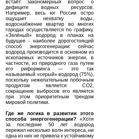
встаёт закономерный вопрос о 
дефиците водных ресурсов. 
Например, весь юг России остро 
ощущает нехватку воды, 
водоснабжение квартир во многих 
городах осуществляется по графику. 
«Зелёный» водород в планах на 
будущее - наиболее дорогостоящий 
способ энергогенерации: сейчас 
водород производится в основном из 
ископаемых источников энергии, в 
частности, из природного газа путем 
его риформинга — это так 
называемый «серый» водород (75%), 
поскольку нежелательным побочным 
продуктом является СО2, 
сокращение выбросов его является 
при этом приоритетным трендом 
мировой политики.
Где же логика в развитии этого 
способа энергогенерации?
 «Хотя 
за последние 50 лет водород 
пережил несколько волн интереса, ни 
одна из них не привела к устойчивому 