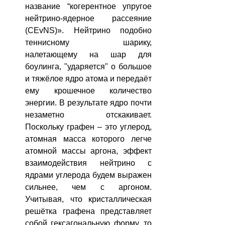
название “когерентное упругое 
нейтрино-ядерное рассеяние 
(CEvNS)». Нейтрино подобно 
теннисному шарику, 
налетающему на шар для 
боулинга, "ударяется" о большое 
и тяжёлое ядро атома и передаёт 
ему крошечное количество 
энергии. В результате ядро почти 
незаметно отскакивает.
Поскольку графен – это углерод, 
атомная масса которого легче 
атомной массы аргона, эффект 
взаимодействия нейтрино с 
ядрами углерода будем выражен 
сильнее, чем с аргоном. 
Учитывая, что кристаллическая 
решётка графена представляет 
собой гексагональную форму, то 