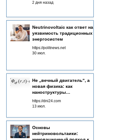
2 дня назад
Neutrinovoltaic как ответ на
уязвимость традиционных
энергосистем
https://politnews.net
30 июл.
Не „вечный двигатель“, а
новая физика: как
наноструктуры
преобразуют потоки
https://dni24.com
излучений в электричество
13 июл.
Основы
нейтриновольтаики:
инновационный подход к