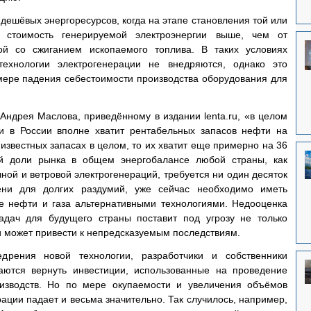
дешёвых энергоресурсов, когда на этапе становления той или 
и стоимость генерируемой электроэнергии выше, чем от 
ой со сжиганием ископаемого топлива. В таких условиях 
ехнологии электрогенерации не внедряются, однако это 
мере падения себестоимости производства оборудования для 
дрея Маслова, приведённому в издании lenta.ru, «в целом 
 в России вполне хватит рентабельных запасов нефти на 
известных запасах в целом, то их хватит еще примерно на 36 
й доли рынка в общем энергобалансе любой страны, как 
ной и ветровой электрогенераций, требуется ни один десяток 
ени для долгих раздумий, уже сейчас необходимо иметь 
е нефти и газа альтернативными технологиями. Недооценка 
задач для будущего страны поставит под угрозу не только 
и может привести к непредсказуемым последствиям.
дрения новой технологии, разработчики и собственники 
ются вернуть инвестиции, использованные на проведение 
изводств. Но по мере окупаемости и увеличения объёмов 
ации падает и весьма значительно. Так случилось, например, 