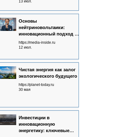
излучений в электричество
13 июл.
Основы
нейтриновольтаики:
инновационный подход к
энергетике будущего
https://media-inside.ru
12 июл.
Чистая энергия как залог
экологического будущего
https://planet-today.ru
30 мая
Инвестиции в
инновационную
энергетику: ключевые
аспекты