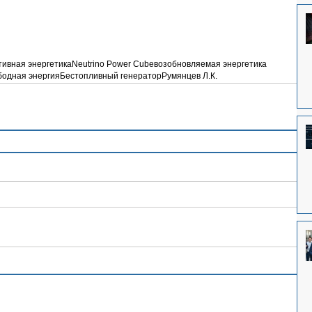
тивная энергетика
Neutrino Power Cube
возобновляемая энергетика
бодная энергия
Бестопливный генератор
Румянцев Л.К.