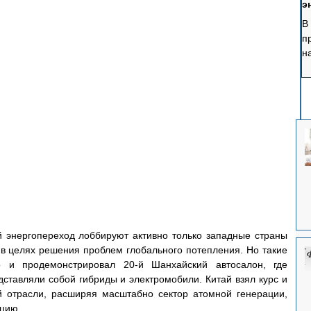
э
В
п
н
у
э
р
п
б
 энергопереход лоббируют активно только западные страны 
 в целях решения проблем глобального потепления. Но такие 
 и продемонстрировал 20-й Шанхайский автосалон, где 
ставляли собой гибриды и электромобили. Китай взял курс и 
 отрасли, расширяя масштабно сектор атомной генерации, 
ацию.