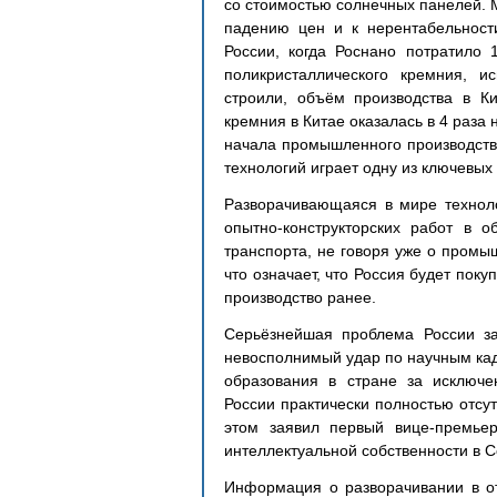
со стоимостью солнечных панелей. 
падению цен и к нерентабельности
России, когда Роснано потратило 
поликристаллического кремния, и
строили, объём производства в Ки
кремния в Китае оказалась в 4 раза 
начала промышленного производства
технологий играет одну из ключевых 
Разворачивающаяся в мире техноло
опытно-конструкторских работ в о
транспорта, не говоря уже о промы
что означает, что Россия будет пок
производство ранее.
Серьёзнейшая проблема России за
невосполнимый удар по научным кадр
образования в стране за исключе
России практически полностью отсут
этом заявил первый вице-премье
интеллектуальной собственности в 
Информация о разворачивании в от