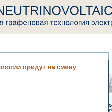
NEUTRINOVOLTAI
ая
графеновая
т
ехнология элек
ovoltaic
Пресса
Криптовалюта
Видео
Генерал
логии придут на смену
N
у