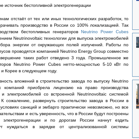
be источник бестопливной электрогенерации
ам отстаёт от тех или иных технологических разработок, то 
рачивать производство в России со 100% локализацией. Так 
водством бестопливных генераторов 
Neutrino Power Cubes
нием Neutrinovoltaic технологии для выпуска электромобилей 
сбора энергии от окружающих полей излучений. Работы по 
усов проводятся компанией Neutrino Energy Group совместно 
вершение таких работ отведено 3 года. Промышленное же 
торов Neutrino Power Cubes нетто-мощностью 5-10 кВт по 
 и Корее в следующем году.
ность вложений в строительство завода по выпуску Neutrino 
х компаний приобрела лицензию на право производства 
и электромобилей со встроенной Neutrinovoltaic системой 
К сожалению, развернуть строительство завода в России в 
условиях санкций и эмбарго практически невозможно, но все 
тельствам и есть уверенность, что в России будут построены 
ic электрогенерации и по дорогам России начнут ездить 
ут нуждаться в зарядке от централизованной системы 