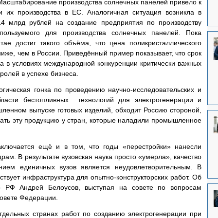
Масштабирование производства солнечных панелей привело к 
 их производства в ЕС. Аналогичная ситуация возникла в 
14 млрд рублей на создание предприятия по производству 
спользуемого для производства солнечных панелей. Пока 
тае достиг такого объёма, что цена поликристаллического 
ниже, чем в России. Приведённый пример показывает, что срок 
 в условиях международной конкуренции критически важных 
ролей в успехе бизнеса.
гическая гонка по проведению научно-исследовательских и 
бласти бестопливных  технологий для электрогенерации и 
шленном выпуске готовых изделий, обходит Россию стороной, 
упать эту продукцию у стран, которые наладили промышленное 
ключается ещё и в том, что годы «перестройки» нанесли 
ам. В результате вузовская наука просто «умерла», качество 
нием единичных вузов является неудовлетворительным. В 
ствует инфраструктура для опытно-конструкторских работ. Об 
р РФ Андрей Белоусов, выступая на совете по вопросам 
Совете Федерации.
дельных странах работ по созданию электрогенерации при 