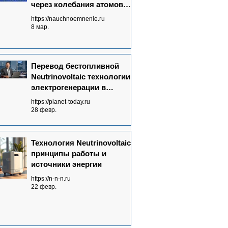
через колебания атомов
графена
https://nauchnoemnenie.ru
8 мар.
Перевод бестопливной
Neutrinovoltaic технологии
электрогенерации в
массовое производство:
https://planet-today.ru
ключевые достижения
28 февр.
Технология Neutrinovoltaic:
принципы работы и
источники энергии
https://n-n-n.ru
22 февр.