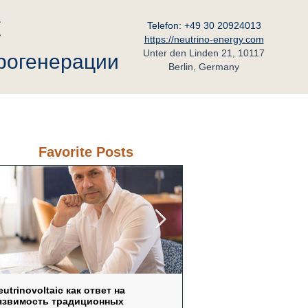
C
Telefon: +49 30 20924013
https://neutrino-energy.com
Unter den Linden 21, 10117
трогенерации
Berlin, Germany
ьный Партнёр в России
Контакт
Favorite Posts
eutrinovoltaic как ответ на
Не „вечный двигатель“, 
язвимость традиционных
физика: как нанострукту