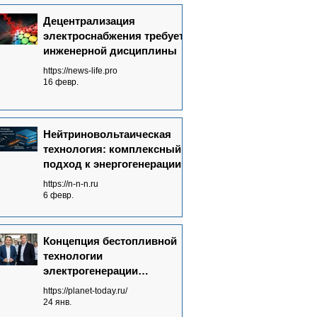
Децентрализация
электроснабжения требует
инженерной дисциплины
https://news-life.pro
16 февр.
Нейтриновольтаическая
технология: комплексный
подход к энергогенерации
https://n-n-n.ru
6 февр.
Концепция бестопливной
технологии
электрогенерации
Neutrinovoltaic полностью
https://planet-today.ru/
сформулирована
24 янв.