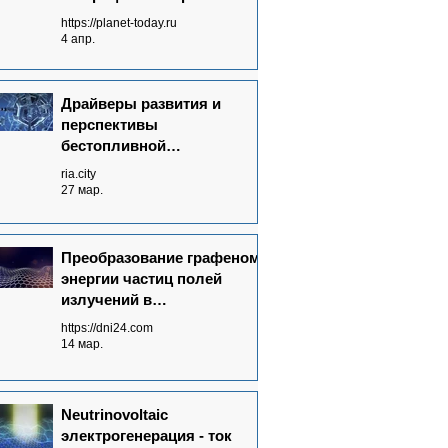
без топлива от полей
https://planet-today.ru
излучений невидимого
4 апр.
спектра
Драйверы развития и
перспективы
бестопливной
электрогенерации в мире
ria.city
27 мар.
Преобразование графеном
энергии частиц полей
излучений в
электрический ток - основа
https://dni24.com
Neutrinovoltaic технологии
14 мар.
Neutrinovoltaic
электрогенерация - ток