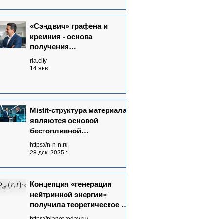
«Сэндвич» графена и
кремния - основа
получения
нейтриноэлектричества
ria.city
14 янв.
Misfit-структура материала
являются основой
бестопливной
Neutrinovoltaic технологии
https://n-n-n.ru
электрогенерации
28 дек. 2025 г.
Концепция «генерации
нейтринной энергии»
получила теоретическое и
экспериментальное
https://planet-today.ru/