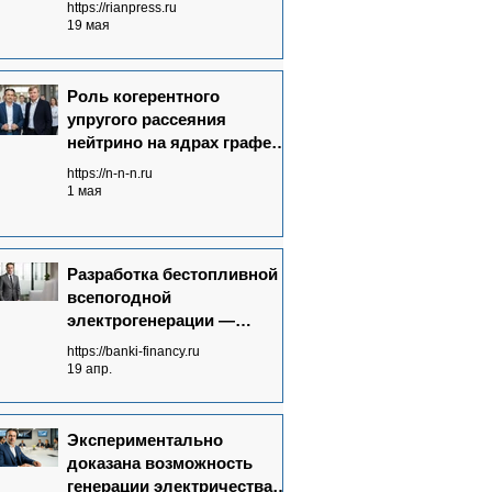
https://rianpress.ru
19 мая
Роль когерентного
упругого рассеяния
нейтрино на ядрах графена
в Neutrinovoltaic
https://n-n-n.ru
технологии
1 мая
электрогенерации
Разработка бестопливной
всепогодной
электрогенерации —
запрос времени
https://banki-financy.ru
19 апр.
Экспериментально
доказана возможность
генерации электричества