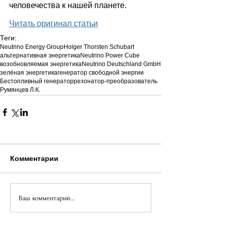
человечества к нашей планете.
Читать оригинал статьи
Теги:
Neutrino Energy Group
Holger Thorsten Schubart
альтернативная энергетика
Neutrino Power Cube
возобновляемая энергетика
Neutrino Deutschland GmbH
зелёная энергетика
генератор свободной энергии
Бестопливный генератор
резонатор-преобразователь
Румянцев Л.К.
Комментарии
Ваш комментарий...