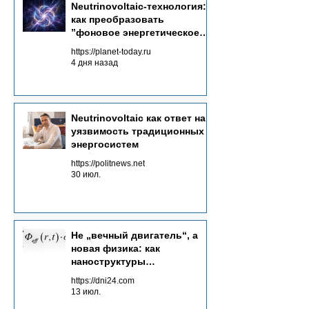
Neutrinovoltaic‑технология:
концентрацию мощных источников, а
потенциал этой технол
как преобразовать
через системный сбор рассеянной
будущем энергетичес
”фоновое энергетическое
фоновой энергии из множества каналов.
море“ в источник энергии
https://planet-today.ru
4 дня назад
Neutrinovoltaic как ответ на
уязвимость традиционных
энергосистем
https://politnews.net
30 июл.
Не „вечный двигатель“, а
новая физика: как
наноструктуры
преобразуют потоки
https://dni24.com
излучений в электричество
13 июл.